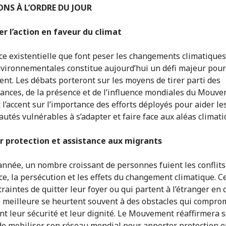
NS À L’ORDRE DU JOUR
r l’action en faveur du climat
e existentielle que font peser les changements climatiques 
nvironnementales constitue aujourd’hui un défi majeur pour
t. Les débats porteront sur les moyens de tirer parti des
ances, de la présence et de l’influence mondiales du Mouve
 l’accent sur l’importance des efforts déployés pour aider le
tés vulnérables à s’adapter et faire face aux aléas climati
r protection et assistance aux migrants
nnée, un nombre croissant de personnes fuient les conflits
ce, la persécution et les effets du changement climatique. Ce
traintes de quitter leur foyer ou qui partent à l’étranger en
e meilleure se heurtent souvent à des obstacles qui compro
t leur sécurité et leur dignité. Le Mouvement réaffirmera 
de mobiliser son réseau mondial pour apporter protection e