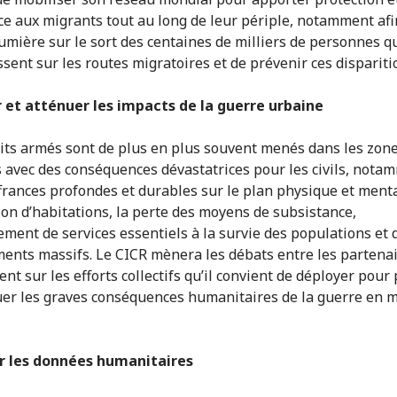
ce aux migrants tout au long de leur périple, notamment afi
 lumière sur le sort des centaines de milliers de personnes q
ssent sur les routes migratoires et de prévenir ces dispariti
 et atténuer les impacts de la guerre urbaine
lits armés sont de plus en plus souvent menés dans les zon
 avec des conséquences dévastatrices pour les civils, nota
frances profondes et durables sur le plan physique et menta
ion d’habitations, la perte des moyens de subsistance,
rement de services essentiels à la survie des populations et 
ents massifs. Le CICR mènera les débats entre les partena
t sur les efforts collectifs qu’il convient de déployer pour
uer les graves conséquences humanitaires de la guerre en m
r les données humanitaires