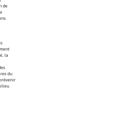
n de
ui
ons.
es
mment
l, la
des
ires du
 prévenir
ilieu