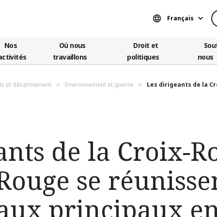
Français
Nos
Où nous
Droit et
Sou
activités
travaillons
politiques
nous
ts et désarmement
Environnement et guerre
Les dirigeants de la Cr
ants de la Croix-R
-Rouge se réunisse
aux principaux e