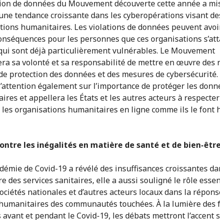
tion de données du Mouvement découverte cette année a mi
une tendance croissante dans les cyberopérations visant de
tions humanitaires. Les violations de données peuvent avoi
onséquences pour les personnes que ces organisations s’att
 qui sont déjà particulièrement vulnérables. Le Mouvement
era sa volonté et sa responsabilité de mettre en œuvre des 
de protection des données et des mesures de cybersécurité. 
 l’attention également sur l’importance de protéger les donn
ires et appellera les États et les autres acteurs à respecter
 les organisations humanitaires en ligne comme ils le font 
ontre les inégalités en matière de santé et de bien-êtr
ndémie de Covid-19 a révélé des insuffisances croissantes da
e des services sanitaires, elle a aussi souligné le rôle essen
Sociétés nationales et d’autres acteurs locaux dans la répon
humanitaires des communautés touchées. À la lumière des f
 avant et pendant le Covid-19, les débats mettront l’accent s