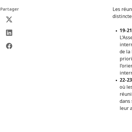
Les réun
Partager
distincte
19-21
L’Ass
inter
de la
prior
l’ori
inter
22-23
où le
réuni
dans 
leur 