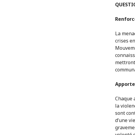
QUESTIO
Renforce
La menac
crises e
Mouvemen
connaiss
mettront
communau
Apporte
Chaque a
la violen
sont con
d’une vi
gravemen
volonté 