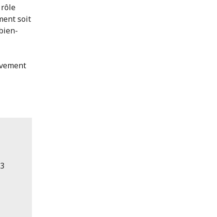
 rôle
ment soit
bien-
uvement
13