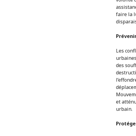
assistan
faire la
disparai
Prévenir
Les conf
urbaines
des souf
destruct
l’effond
déplacem
Mouvemen
et attén
urbain.
Protége