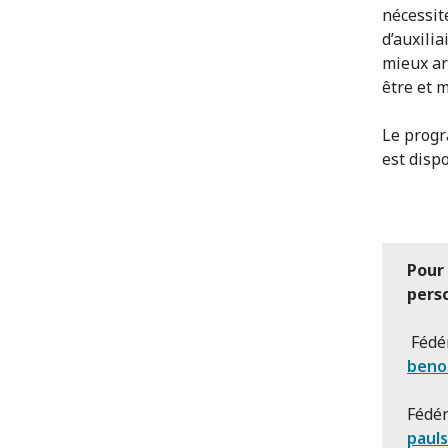
nécessité
d’auxili
mieux ar
être et 
Le progr
est disp
Pour
pers
Fédé
benoi
Fédér
paul