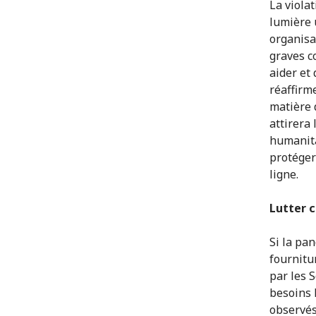
La viola
lumière 
organisa
graves c
aider et
réaffirm
matière 
attirera
humanita
protéger
ligne.
Lutter c
Si la pa
fournitur
par les 
besoins 
observés