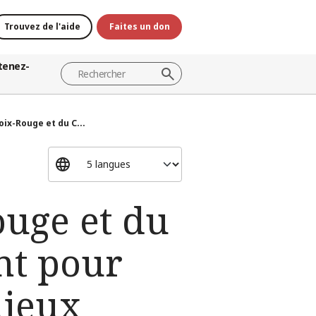
Trouvez de l'aide
Faites un don
tenez-
oix-Rouge et du C...
ouge et du
nt pour
njeux