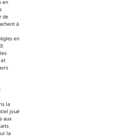
s en
s
r de
achent à
règles en
Il
ées
 et
hors
e
ns la
tiel joué
se aux
aits
ur la