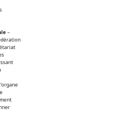
s
ale
–
édération
étariat
es
issant
n
l’organe
e
ement
onner