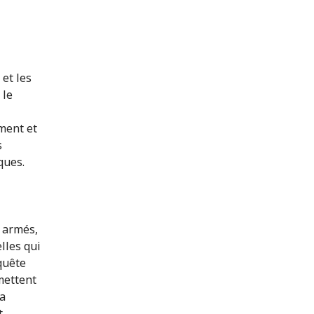
et les
 le
ment et
s
ques.
 armés,
lles qui
 quête
mettent
sa
t