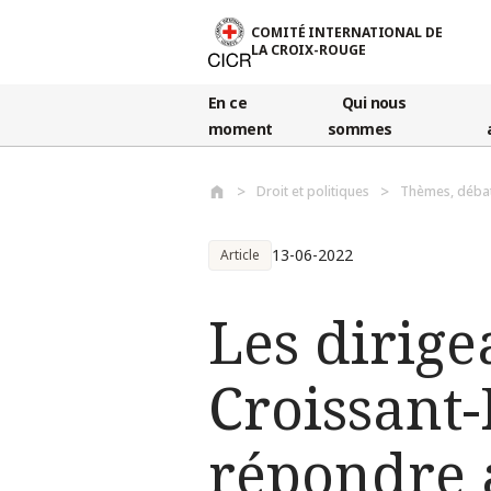
Aller au contenu principal
COMITÉ INTERNATIONAL DE
LA CROIX-ROUGE
En ce
Qui nous
moment
sommes
Droit et politiques
Thèmes, déba
13-06-2022
Article
Les dirige
Croissant
répondre 