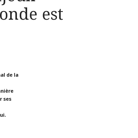
onde est
al de la
a
anière
r ses
ui.