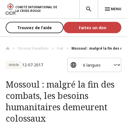
Aller au contenu principal
COMITÉ INTERNATIONAL DE
MENU
LA CROIX-ROUGE
Trouvez de l'aide
Faites un don
Où nous travaillons
Irak
Mossoul : malgré la fin des com
12-07-2017
Article
Mossoul : malgré la fin des
combats, les besoins
humanitaires demeurent
colossaux