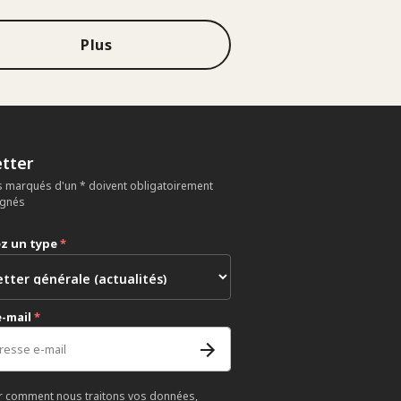
Plus
tter
 marqués d'un * doivent obligatoirement
ignés
ez un type
*
e-mail
*
r comment nous traitons vos données,