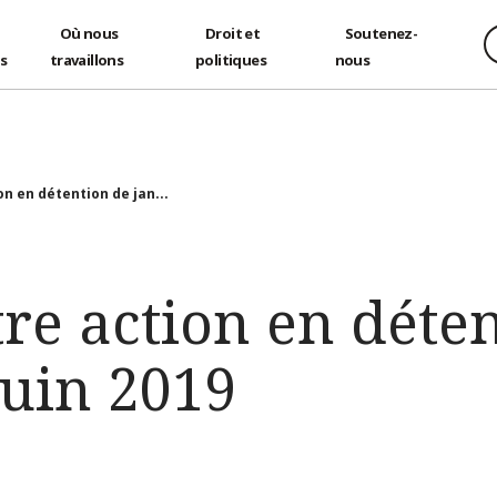
Où nous
Droit et
Soutenez-
és
travaillons
politiques
nous
on en détention de jan...
tre action en déte
juin 2019