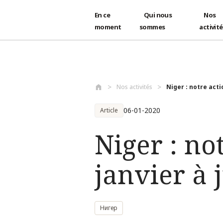
En ce
Qui nous
Nos
moment
sommes
activit
Aller au contenu principal
Nos activités
Niger : notre acti
06-01-2020
Article
Niger : no
janvier à 
Нигер