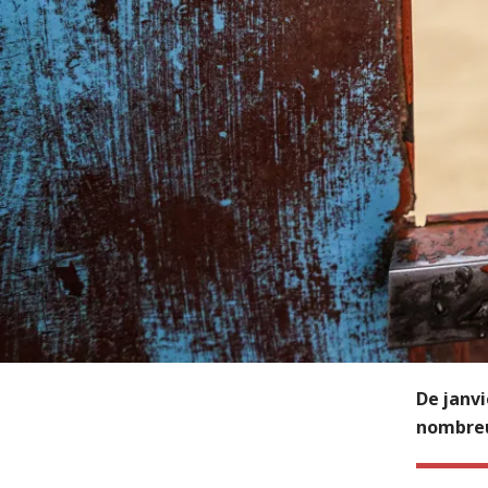
De janvi
nombreu