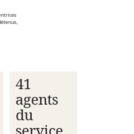
entrices
 détenus,
41
agents
du
service