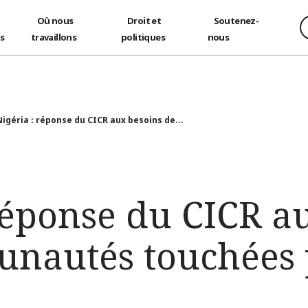
Où nous
Droit et
Soutenez-
és
travaillons
politiques
nous
Nigéria : réponse du CICR aux besoins de...
réponse du CICR a
nautés touchées 