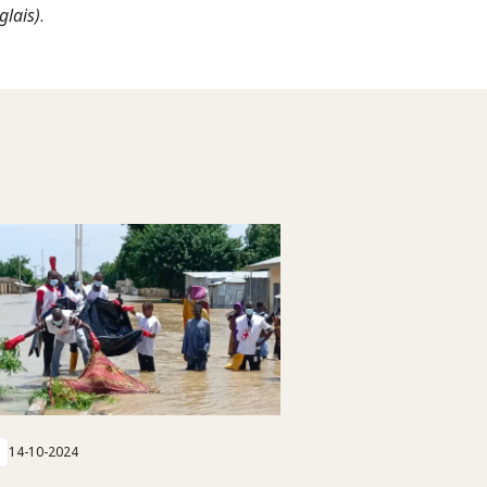
glais)
.
14-10-2024