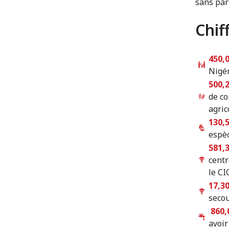
sans par
Chif
450,
Nigér
500,
de co
agric
130,
espèc
581,
centr
le CI
17,3
secou
860,
avoir