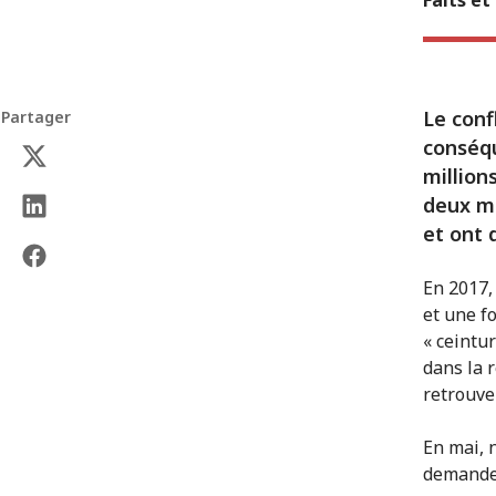
Le conf
Partager
conséqu
million
deux mi
et ont 
En 2017,
et une f
« ceintur
dans la 
retrouve
En mai, n
demande 