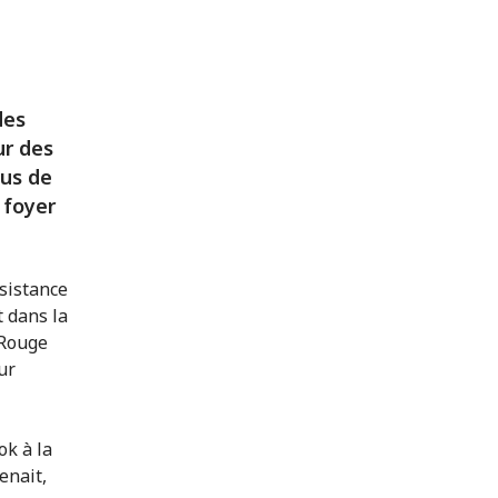
des
ur des
lus de
 foyer
sistance
 dans la
-Rouge
ur
ok à la
enait,