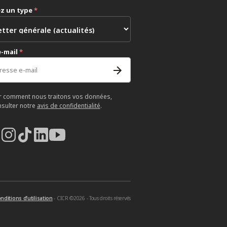
ez un type
*
e-mail
*
r comment nous traitons vos données,
nsulter notre
avis de confidentialité
.
nditions d’utilisation
- CICR ©2026 - Tous droits réservés