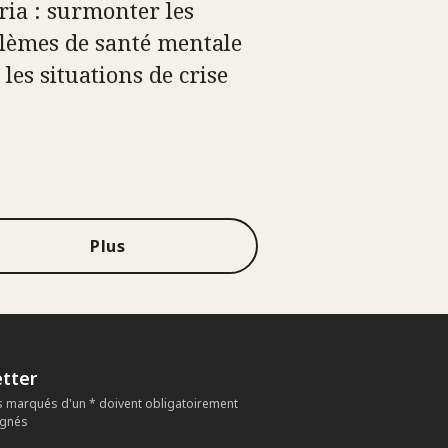
ria : surmonter les
lèmes de santé mentale
les situations de crise
Plus
tter
 marqués d'un * doivent obligatoirement
ignés