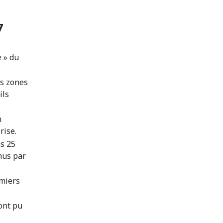
7
e » du
es zones
ils
n
rise.
ns 25
nus par
emiers
ont pu