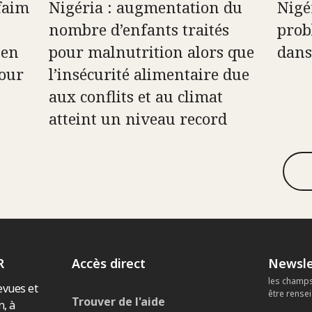
 faim
Nigéria : augmentation du
Nigé
nombre d’enfants traités
prob
 en
pour malnutrition alors que
dans 
pour
l’insécurité alimentaire due
aux conflits et au climat
atteint un niveau record
R
Accès direct
Newsle
les champs
evues et
être rense
Trouver de l'aide
n, à