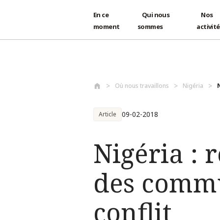
En ce
Qui nous
Nos
moment
sommes
activit
Aller au contenu principal
Où nous travaillons
Nigéria
09-02-2018
Article
Nigéria : 
des commu
conflit