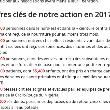
ticiper aux négociations ayant mené à leur libération.
fres clés de notre action en 201
000
personnes dans le nord-est et dans la « ceinture central
ia ont reçu de la nourriture pour au moins trois mois.
200
personnes rentrées chez elle et résidents vivant dans d
nflit isolées ont reçu des semences, des machines et des out
oles.
500
personnes, dont des veuves, ont reçu des subventions e
es et une formation de base pour monter une petite entrep
300
patients, dont
55,400
enfants, ont été pris en charge da
es de soins de santé primaires et 4 cliniques mobiles soute
CR.
00
blessés ont été soignés et évacués par les équipes de pr
rs de la Croix-Rouge du Nigéria.
000
résidents, personnes déplacées ou de retour chez elles 
 accès à l'eau potable.