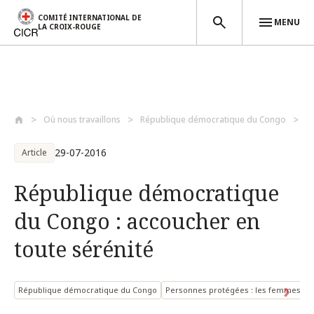
COMITÉ INTERNATIONAL DE
MENU
LA CROIX-ROUGE
Aller au contenu principal
Où nous travaillons
République démocratique du Congo
R
29-07-2016
Article
République démocratique
du Congo : accoucher en
toute sérénité
République démocratique du Congo
Personnes protégées : les femmes
P