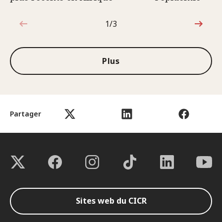
1/3
1sur3
Plus
Partager
Sites web du CICR