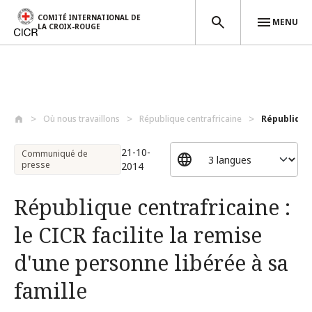
COMITÉ INTERNATIONAL DE
MENU
LA CROIX-ROUGE
Aller au contenu principal
Où nous travaillons
République centrafricaine
République 
21-10-
Communiqué de
presse
2014
République centrafricaine :
le CICR facilite la remise
d'une personne libérée à sa
famille