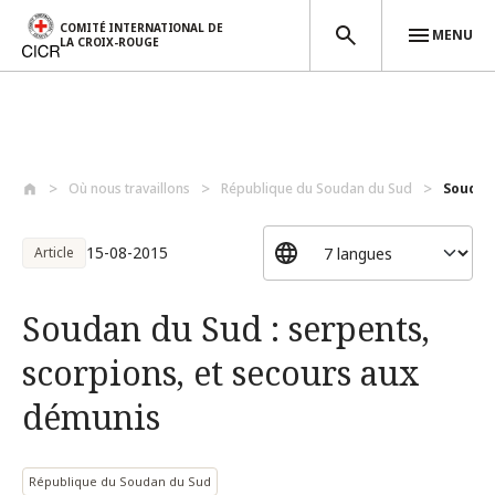
COMITÉ INTERNATIONAL DE
MENU
LA CROIX-ROUGE
Aller au contenu principal
Où nous travaillons
République du Soudan du Sud
Soudan 
15-08-2015
Article
Soudan du Sud : serpents,
scorpions, et secours aux
démunis
République du Soudan du Sud