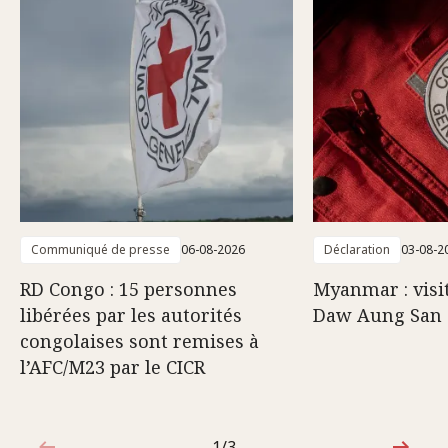
Communiqué de presse
06-08-2026
Déclaration
03-08-2
RD Congo : 15 personnes
Myanmar : visi
libérées par les autorités
Daw Aung San 
congolaises sont remises à
l’AFC/M23 par le CICR
1/3