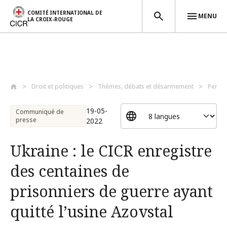
COMITÉ INTERNATIONAL DE
MENU
LA CROIX-ROUGE
Aller au contenu principal
Droit et politiques
Thèmes, débats et désarmement
Perso
19-05-
Communiqué de
presse
2022
Ukraine : le CICR enregistre
des centaines de
prisonniers de guerre ayant
quitté l’usine Azovstal