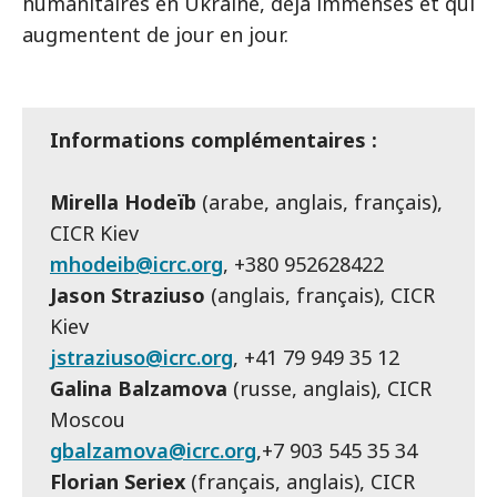
humanitaires en Ukraine, déjà immenses et qui
augmentent de jour en jour.
Informations complémentaires :
Mirella Hodeïb
(arabe, anglais, français),
CICR Kiev
mhodeib@icrc.org
, +380 952628422
Jason Straziuso
(anglais, français), CICR
Kiev
jstraziuso@icrc.org
, +41 79 949 35 12
Galina Balzamova
(russe, anglais), CICR
Moscou
gbalzamova@icrc.org
,+7 903 545 35 34
Florian Seriex
(français, anglais), CICR