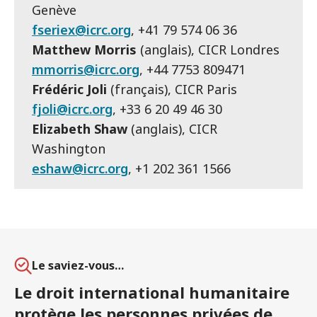
Genève
fseriex@icrc.org
, +41 79 574 06 36
Matthew Morris
(anglais), CICR Londres
mmorris@icrc.org
, +44 7753 809471
Frédéric Joli
(français), CICR Paris
fjoli@icrc.org
, +33 6 20 49 46 30
Elizabeth Shaw
(anglais), CICR
Washington
eshaw@icrc.org
, +1 202 361 1566
Le saviez-vous…
Le droit international humanitaire
protège les personnes privées de