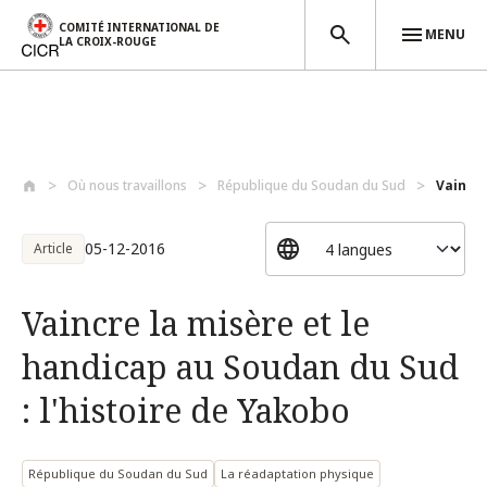
COMITÉ INTERNATIONAL DE
MENU
LA CROIX-ROUGE
Aller au contenu principal
Où nous travaillons
République du Soudan du Sud
Vaincre
05-12-2016
Article
Vaincre la misère et le
handicap au Soudan du Sud
: l'histoire de Yakobo
République du Soudan du Sud
La réadaptation physique