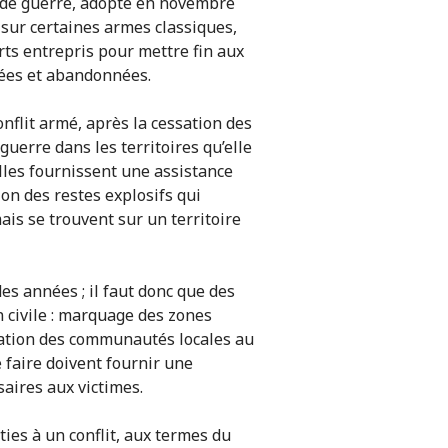
fs de guerre, adopté en novembre
 sur certaines armes classiques,
rts entrepris pour mettre fin aux
sées et abandonnées.
onflit armé, après la cessation des
 guerre dans les territoires qu’elle
elles fournissent une assistance
ion des restes explosifs qui
ais se trouvent sur un territoire
s années ; il faut donc que des
 civile : marquage des zones
isation des communautés locales au
e faire doivent fournir une
saires aux victimes.
rties à un conflit, aux termes du