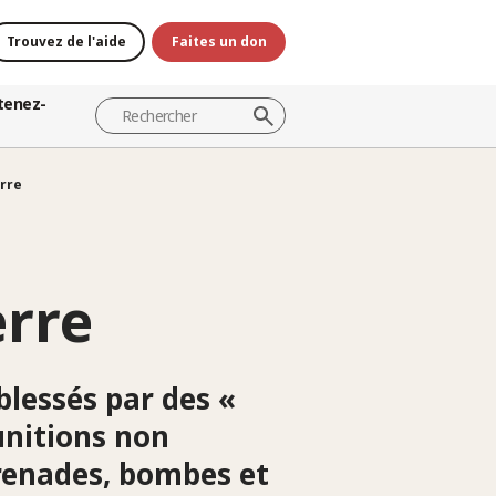
Trouvez de l'aide
Faites un don
tenez-
erre
erre
blessés par des «
unitions non
 grenades, bombes et