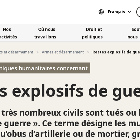
Français
Nos
Où nous
Droit et
Sou
activités
travaillons
politiques
nous
ts et désarmement
Armes et désarmement
Restes explosifs de gu
litiques humanitaires concernant
s explosifs de gu
très nombreux civils sont tués ou 
de guerre ». Ce terme désigne les m
qu’obus d’artillerie ou de mortier,