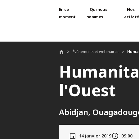
En ce
Qui nous
Nos
moment
sommes
activit
Aller au contenu principal
Événements et webinaires
Human
Humanitar
l'Ouest
Abidjan, Ouagadoug
14 janvier 2019
09:00