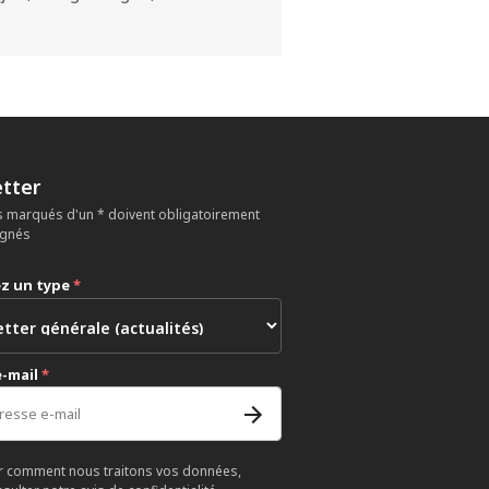
tter
 marqués d'un * doivent obligatoirement
ignés
ez un type
*
e-mail
*
r comment nous traitons vos données,