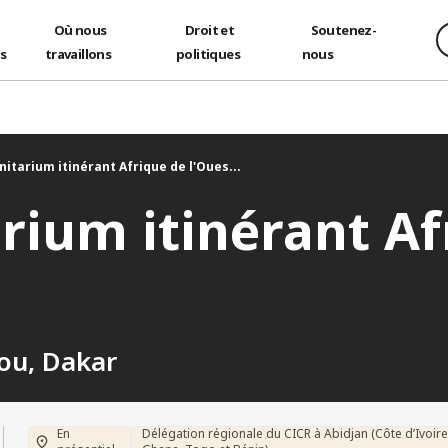
Où nous
Droit et
Soutenez-
és
travaillons
politiques
nous
itarium itinérant Afrique de l'Oues...
ium itinérant Af
ou, Dakar
En
Délégation régionale du CICR à Abidjan (Côte d’Ivoire