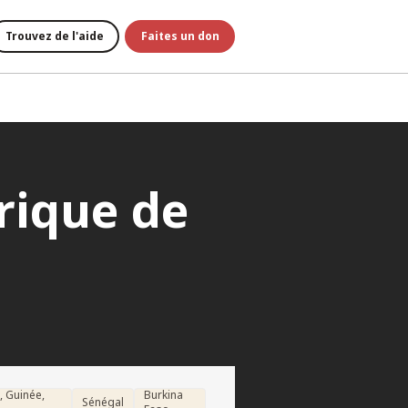
Trouvez de l'aide
Faites un don
rique de
, Guinée,
Burkina
Sénégal