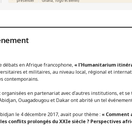
présentiel
Ghana, Togo et Bénin)
vénement
de débats en Afrique francophone,
« l'Humanitarium itinér
sitaires et militaires, au niveau local, régional et internat
es contemporains.
 organisées en partenariat avec d'autres institutions, et se 
, Abidjan, Ouagadougou et Dakar ont abrité un tel événement
bidjan le 4 décembre 2017, avait pour thème :
« Comment am
es conflits prolongés du XXIe siècle ? Perspectives afri