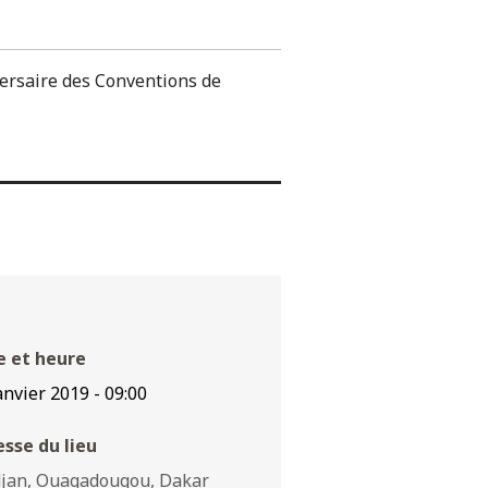
versaire des Conventions de
e et heure
anvier 2019
-
09:00
sse du lieu
djan, Ouagadougou, Dakar