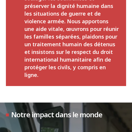
préserver la dignité humaine dans
les situations de guerre et de
violence armée. Nous apportons
une aide vitale, œuvrons pour réunir
les familles séparées, plaidons pour
un traitement humain des détenus
et insistons sur le respect du droit
international humanitaire afin de
protéger les civils, y compris en
ligne.
Notre impact dans le monde