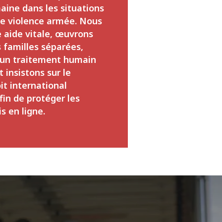
aine dans les situations
de violence armée. Nous
 aide vitale, œuvrons
s familles séparées,
 un traitement humain
 insistons sur le
it international
fin de protéger les
is en ligne.