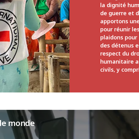
la dignité hum
de guerre et 
apportons une
pour réunir le
plaidons pour
des détenus et
respect du dro
humanitaire a
civils, y compr
 le monde