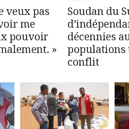
ne veux pas
Soudan du Su
voir me
d’indépendan
ux pouvoir
décennies au
malement. »
populations 
conflit