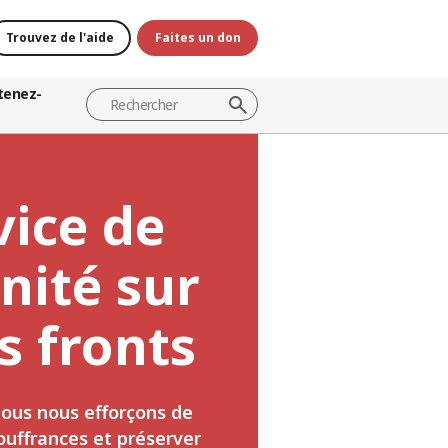
Trouvez de l'aide
Faites un don
tenez-
vice de
nité sur
s fronts
nous nous efforçons de
ouffrances et préserver