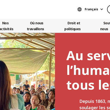
Français
Nos
Où nous
Droit et
Sou
activités
travaillons
politiques
nous
Au ser
l’huma
tous le
Depuis 1863, 
soulager les s