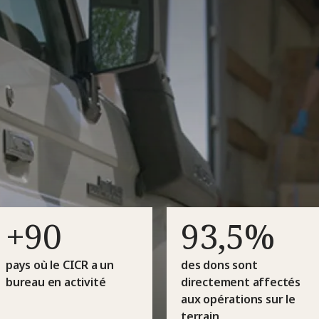
+90
93,5%
pays où le CICR a un
des dons sont
bureau en activité
directement affectés
aux opérations sur le
terrain