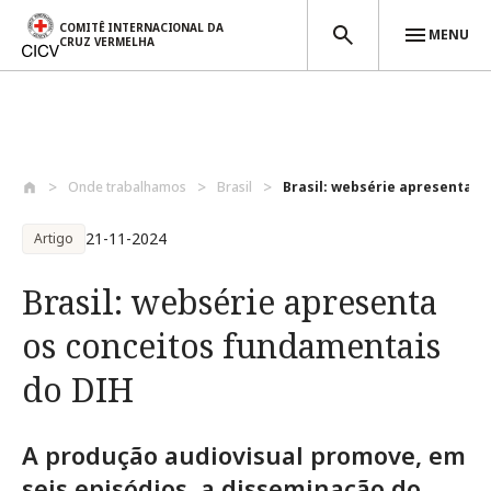
COMITÊ INTERNACIONAL DA
MENU
CRUZ VERMELHA
Passar para o conteúdo principal
Onde trabalhamos
Brasil
Brasil: websérie apresenta os 
21-11-2024
Artigo
Brasil: websérie apresenta
os conceitos fundamentais
do DIH
A produção audiovisual promove, em
seis episódios, a disseminação do