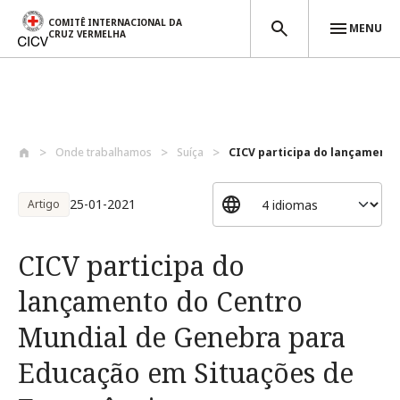
COMITÊ INTERNACIONAL DA
MENU
CRUZ VERMELHA
Passar para o conteúdo principal
Onde trabalhamos
Suíça
CICV participa do lançamento 
25-01-2021
Artigo
CICV participa do
lançamento do Centro
Mundial de Genebra para
Educação em Situações de