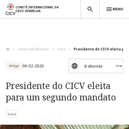
COMITÊ INTERNACIONAL DA
MENU
CRUZ VERMELHA
Passar para o conteúdo principal
Onde trabalhamos
Suíça
Presidente do CICV eleita par
06-02-2026
Artigo
Presidente do CICV eleita
para um segundo mandato
Suíça