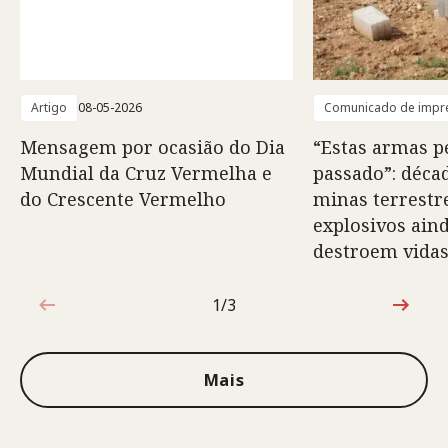
Artigo
08-05-2026
Comunicado de impr
Mensagem por ocasião do Dia
“Estas armas 
Mundial da Cruz Vermelha e
passado”: déca
do Crescente Vermelho
minas terrestr
explosivos ain
destroem vida
1/3
1 de 3
Mais