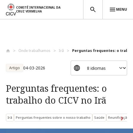
COMITÊ INTERNACIONAL DA
MENU
CRUZ VERMELHA
Passar para o conteúdo principal
Onde trabalhamos
Irã
Perguntas frequentes: o trabalh
04-03-2026
Artigo
Perguntas frequentes: o
trabalho do CICV no Irã
Irã
Perguntas frequentes sobre o nosso trabalho
Saúde
Reunificação d