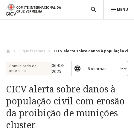
COMITÊ INTERNACIONAL DA
MENU
CRUZ VERMELHA
Passar para o conteúdo principal
O que fazemos
CICV alerta sobre danos à população civi..
06-03-
Comunicado de
imprensa
2025
CICV alerta sobre danos à
população civil com erosão
da proibição de munições
cluster