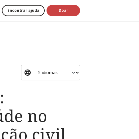
Encontrar ajuda
Doar
:
úde no
ção civil