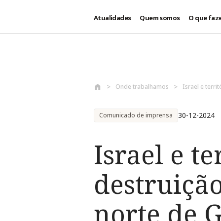
Atualidades
Quem somos
O que faz
Passar para o conteúdo principal
Onde trabalhamos
Israel e terr
30-12-2024
Comunicado de imprensa
Israel e t
destruiçã
norte de G