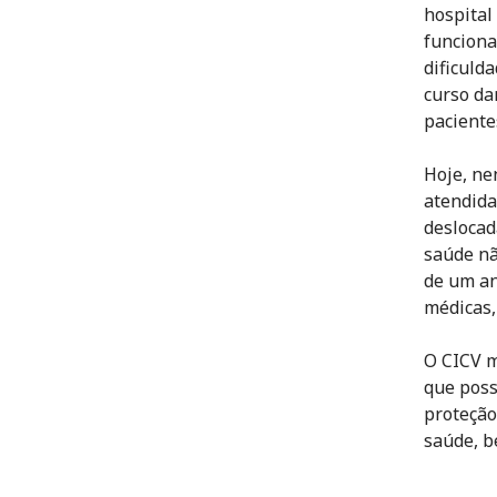
hospital
funciona
dificuld
curso da
pacientes
Hoje, ne
atendida
deslocad
saúde nã
de um an
médicas,
O CICV m
que poss
proteção
saúde, b