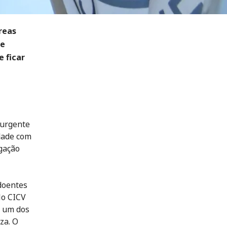
reas
ue
e ficar
 urgente
dade com
igação
doentes
lo CICV
é um dos
za. O