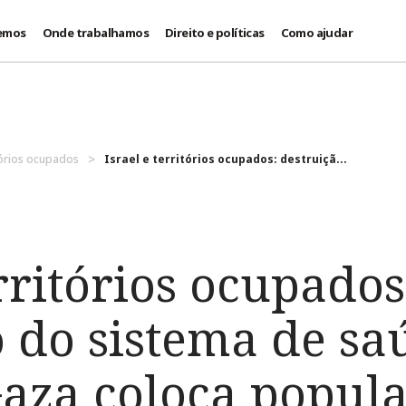
emos
Onde trabalhamos
Direito e políticas
Como ajudar
itórios ocupados
Israel e territórios ocupados: destruiçã...
erritórios ocupados
o do sistema de sa
aza coloca popula