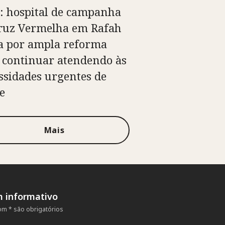
: hospital de campanha
ruz Vermelha em Rafah
a por ampla reforma
 continuar atendendo às
ssidades urgentes de
e
Mais
m informativo
m * são obrigatórios