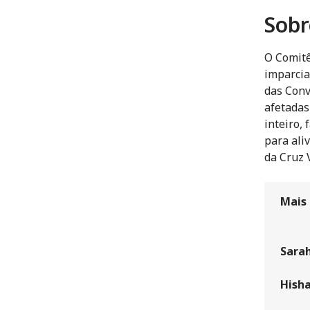
Sobr
O Comitê
imparcia
das Conv
afetadas
inteiro, 
para ali
da Cruz 
Mais
Sarah
Hish