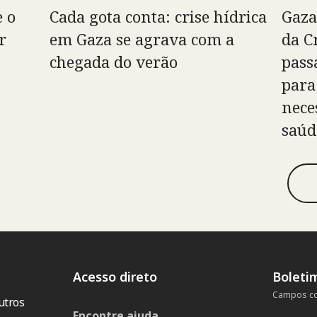
e o
Cada gota conta: crise hídrica
Gaza
r
em Gaza se agrava com a
da C
chegada do verão
pass
para
nece
saúd
Acesso direto
Boleti
Campos co
utros
Encontre ajuda