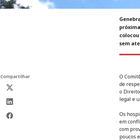
Genebra
próxima
colocou 
sem ate
O Comitê
Compartilhar
de respe
o Direit
legal e 
Os hospi
em confl
com prov
poucos e