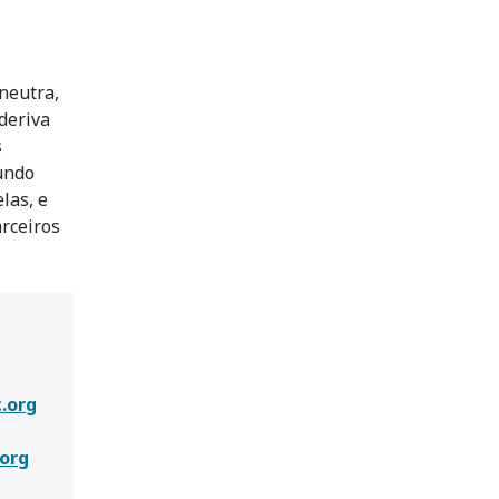
neutra,
deriva
s
mundo
las, e
arceiros
.org
org