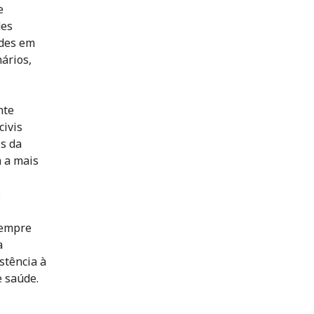
e
des
ades em
ários,
nte
civis
is da
a a mais
.
sempre
a
stência à
e saúde.