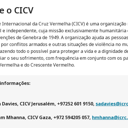
e o CICV
 Internacional da Cruz Vermelha (CICV) é uma organização 
l e independente, cuja missão exclusivamente humanitária 
enções de Genebra de 1949. A organização ajuda as pessoa
 por conflitos armados e outras situações de violência no 
fazendo todo o possível para proteger a vida e a dignidade de
viar o seu sofrimento, com frequência em conjunto com os p
Vermelha e do Crescente Vermelho.
 informações:
 Davies, CICV Jerusalém, +97252 601 9150,
sadavies@icrc
am Mhanna, CICV Gaza, +972 594205 057,
hmhanna@icrc.