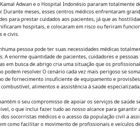
 Kamal Adwan e o Hospital Indonésio pararam totalmente d
r. Durante meses, esses centros médicos enfrentaram gran
ades para prestar cuidados aos pacientes, já que as hostilid
nificaram hospitais, e colocaram em risco ou feriram funcion
 e civis.
nhuma pessoa pode ter suas necessidades médicas totalme
s. A enorme quantidade de pacientes, cuidadores e pessoas 
as em busca de abrigo cria uma situação que os profissiona
o podem resolver. O cenário cada vez mais perigoso se som
o de fornecimento insuficiente de equipamento e provisões
 combustível, alimentos e assistência à saúde especializada
antém o seu compromisso de apoiar os serviços de saúde 
ível, o que inclui fazer tudo ao nosso alcance para garantir 
 dos socorristas médicos e o acesso da população civil a assi
em como facilitar o movimento de profissionais e veículos d