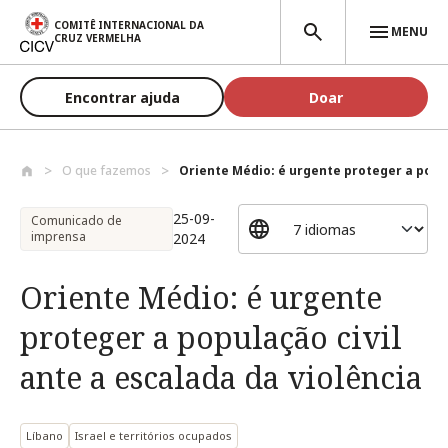
Passar para o conteúdo principal
COMITÊ INTERNACIONAL DA
MENU
CRUZ VERMELHA
Encontrar ajuda
Doar
O que fazemos
Oriente Médio: é urgente proteger a popu.
25-09-
Comunicado de
imprensa
2024
Oriente Médio: é urgente
proteger a população civil
ante a escalada da violência
Líbano
Israel e territórios ocupados