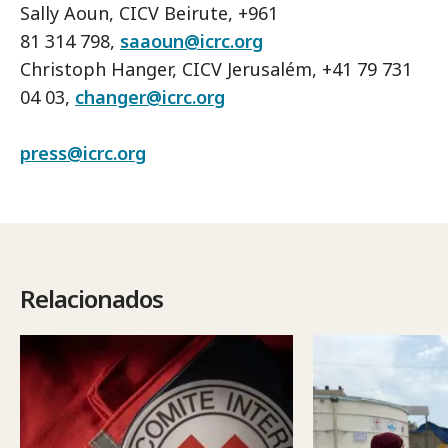
Sally Aoun, CICV Beirute, +961
81 314 798,
saaoun@icrc.org
Christoph Hanger, CICV Jerusalém, +41 79 731
04 03,
changer@icrc.org
press@icrc.org
Relacionados