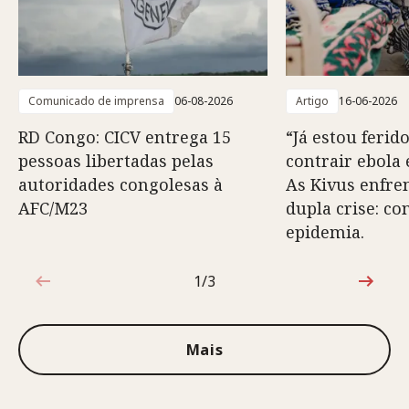
Comunicado de imprensa
06-08-2026
Artigo
16-06-2026
RD Congo: CICV entrega 15
“Já estou ferido
pessoas libertadas pelas
contrair ebola 
autoridades congolesas à
As Kivus enfr
AFC/M23
dupla crise: co
epidemia.
1/3
1 de 3
Mais