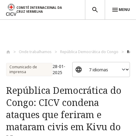
COMITÊ INTERNACIONAL DA
MENU
CRUZ VERMELHA
Passar para o conteúdo principal
Onde trabalhamos
República Democrática do Congo
Repú
28-01-
Comunicado de
imprensa
2025
República Democrática do
Congo: CICV condena
ataques que feriram e
mataram civis em Kivu do