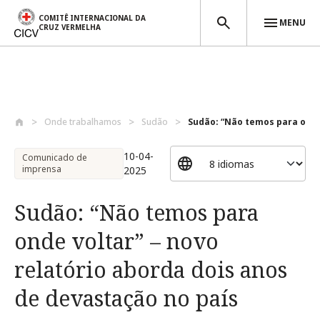
COMITÊ INTERNACIONAL DA
MENU
CRUZ VERMELHA
Passar para o conteúdo principal
Onde trabalhamos
Sudão
Sudão: “Não temos para onde 
10-04-
Comunicado de
imprensa
2025
Sudão: “Não temos para
onde voltar” – novo
relatório aborda dois anos
de devastação no país