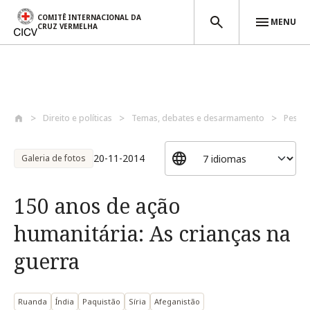
COMITÊ INTERNACIONAL DA
MENU
CRUZ VERMELHA
Passar para o conteúdo principal
Direito e políticas
Temas, debates e desarmamento
Pessoa
20-11-2014
Galeria de fotos
150 anos de ação
humanitária: As crianças na
guerra
Ruanda
Índia
Paquistão
Síria
Afeganistão