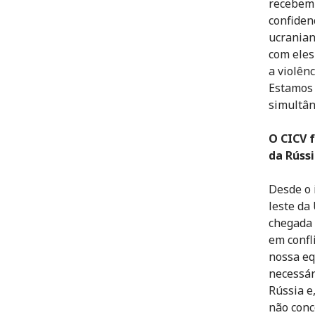
recebem 
confiden
ucranian
com eles
a violên
Estamos 
simultân
O CICV f
da Rússi
Desde o 
leste da
chegada 
em confl
nossa eq
necessár
Rússia e
não conc