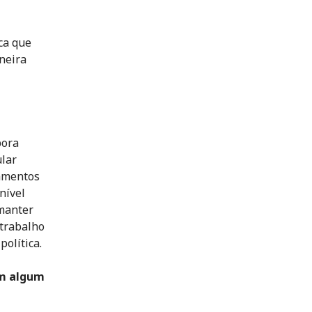
ca que
neira
bora
ular
tamentos
nível
 manter
 trabalho
olítica.
em algum