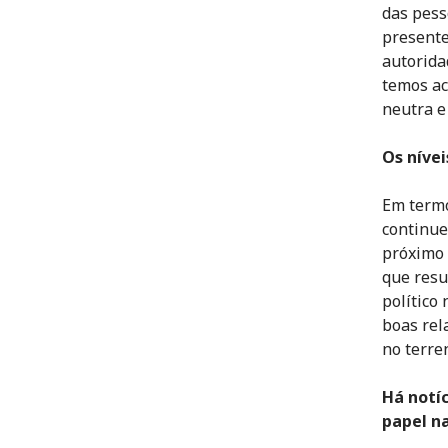
das pess
presente
autorida
temos ac
neutra e
Os nívei
Em termo
continue
próximo 
que resu
político
boas rel
no terre
Há notí
papel n