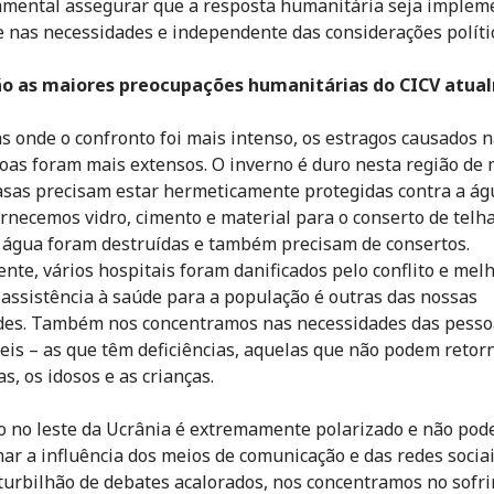
amental assegurar que a resposta humanitária seja implem
 nas necessidades e independente das considerações políti
ão as maiores preocupações humanitárias do CICV atua
s onde o confronto foi mais intenso, os estragos causados n
oas foram mais extensos. O inverno é duro nesta região de
asas precisam estar hermeticamente protegidas contra a ág
ornecemos vidro, cimento e material para o conserto de telh
 água foram destruídas e também precisam de consertos.
ente, vários hospitais foram danificados pelo conflito e mel
 assistência à saúde para a população é outras das nossas
des. Também nos concentramos nas necessidades das pesso
eis – as que têm deficiências, aquelas que não podem retor
s, os idosos e as crianças.
to no leste da Ucrânia é extremamente polarizado e não po
ar a influência dos meios de comunicação e das redes socia
turbilhão de debates acalorados, nos concentramos no sofr