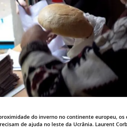
roximidade do inverno no continente europeu, os c
recisam de ajuda no leste da Ucrânia. Laurent Corb