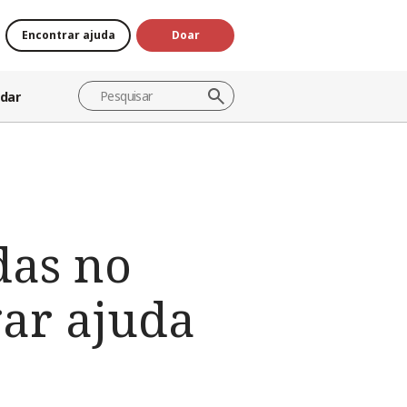
Encontrar ajuda
Doar
dar
das no
gar ajuda