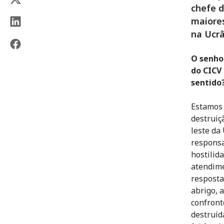
chefe d
maiores
na Ucrâ
O senho
do CICV 
sentido
Estamos 
destruiç
leste da
responsa
hostilid
atendime
resposta
abrigo, 
confront
destruíd