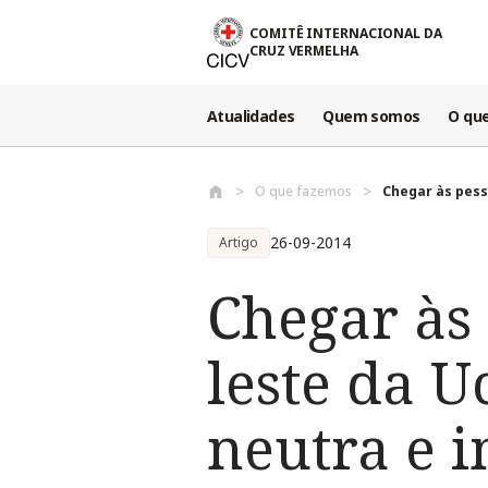
Passar para o conteúdo principal
COMITÊ INTERNACIONAL DA
CRUZ VERMELHA
Atualidades
Quem somos
O qu
O que fazemos
Chegar às pess
26-09-2014
Artigo
Chegar às 
leste da U
neutra e 