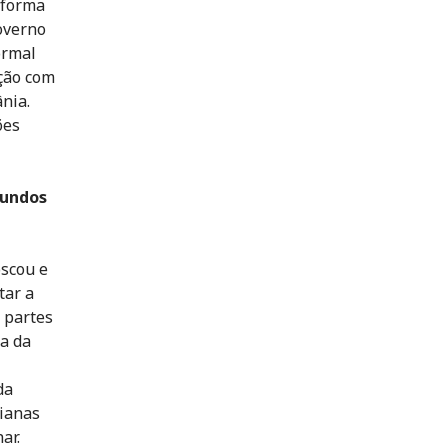
 forma
overno
ormal
ação com
nia.
ões
iundos
oscou e
tar a
 partes
a da
da
nianas
ar.