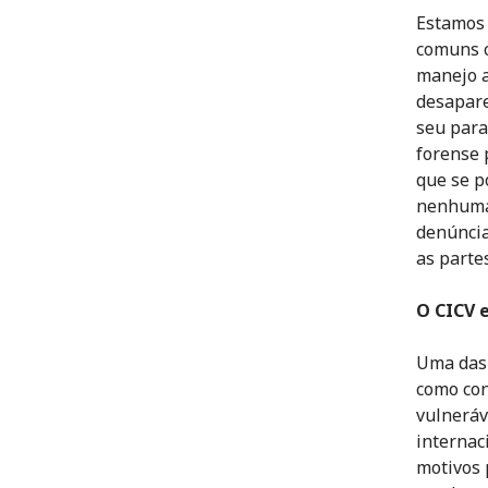
Estamos 
comuns c
manejo a
desapare
seu para
forense 
que se p
nenhuma 
denúncia
as partes
O CICV 
Uma das 
como con
vulneráv
internac
motivos 