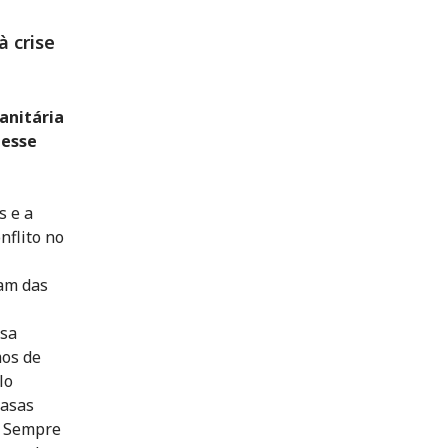
 crise
anitária
nesse
s e a
nflito no
pam das
ssa
mos de
lo
casas
. Sempre