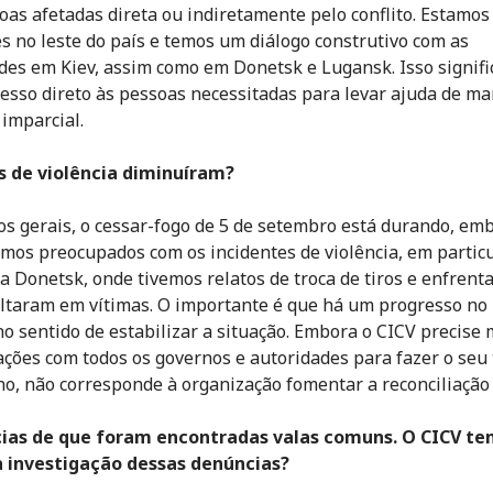
oas afetadas direta ou indiretamente pelo conflito. Estamos
s no leste do país e temos um diálogo construtivo com as
des em Kiev, assim como em Donetsk e Lugansk. Isso signifi
esso direto às pessoas necessitadas para levar ajuda de ma
 imparcial.
s de violência diminuíram?
s gerais, o cessar-fogo de 5 de setembro está durando, em
mos preocupados com os incidentes de violência, em partic
a Donetsk, onde tivemos relatos de troca de tiros e enfren
ltaram em vítimas. O importante é que há um progresso no 
 no sentido de estabilizar a situação. Embora o CICV precise
ações com todos os governos e autoridades para fazer o seu
no, não corresponde à organização fomentar a reconciliação p
cias de que foram encontradas valas comuns. O CICV t
a investigação dessas denúncias?