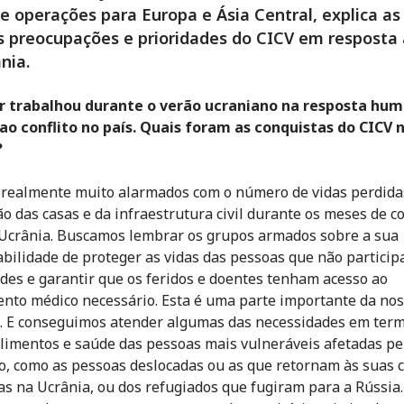
e operações para Europa e Ásia Central, explica as
 preocupações e prioridades do CICV em resposta à
nia.
r trabalhou durante o verão ucraniano na resposta hum
ao conflito no país. Quais foram as conquistas do CICV 
?
realmente muito alarmados com o número de vidas perdida
ão das casas e da infraestrutura civil durante os meses de co
 Ucrânia. Buscamos lembrar os grupos armados sobre a sua
bilidade de proteger as vidas das pessoas que não partici
ades e garantir que os feridos e doentes tenham acesso ao
nto médico necessário. Esta é uma parte importante da no
. E conseguimos atender algumas das necessidades em ter
alimentos e saúde das pessoas mais vulneráveis afetadas pe
o, como as pessoas deslocadas ou as que retornam às suas 
as na Ucrânia, ou dos refugiados que fugiram para a Rússia