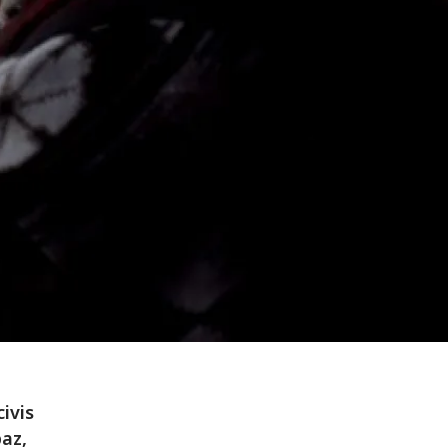
ivis
az,