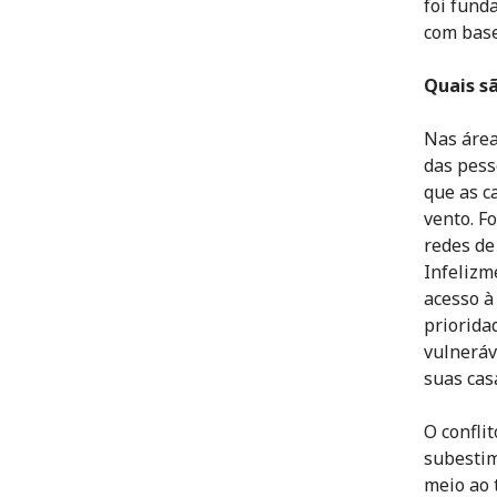
foi fund
com base
Quais s
Nas área
das pess
que as c
vento. F
redes de
Infelizm
acesso à
priorida
vulneráv
suas casa
O confli
subestim
meio ao 