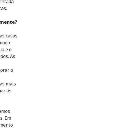
entada
cas.
lmente?
as casas
 modo
ua e o
ados. As
horar o
as mais
nar às
demos
is. Em
imento