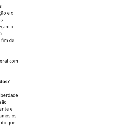
s
ção e o
as
eçam o
a
 fim de
teral com
dos?
liberdade
são
ente e
namos os
nto que