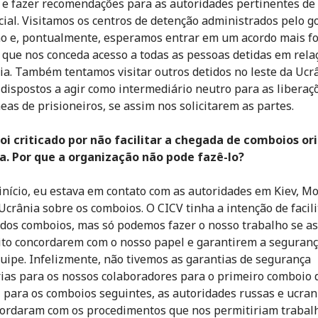
e fazer recomendações para as autoridades pertinentes de
cial. Visitamos os centros de detenção administrados pelo g
o e, pontualmente, esperamos entrar em um acordo mais f
 que nos conceda acesso a todas as pessoas detidas em rel
cia. Também tentamos visitar outros detidos no leste da Ucrâ
dispostos a agir como intermediário neutro para as liberaç
eas de prisioneiros, se assim nos solicitarem as partes.
oi criticado por não facilitar a chegada de comboios or
a. Por que a organização não pode fazê-lo?
início, eu estava em contato com as autoridades em Kiev, M
 Ucrânia sobre os comboios. O CICV tinha a intenção de facili
dos comboios, mas só podemos fazer o nosso trabalho se as
ito concordarem com o nosso papel e garantirem a seguranç
uipe. Infelizmente, não tivemos as garantias de segurança
ias para os nossos colaboradores para o primeiro comboio 
, para os comboios seguintes, as autoridades russas e ucra
ordaram com os procedimentos que nos permitiriam trabalh