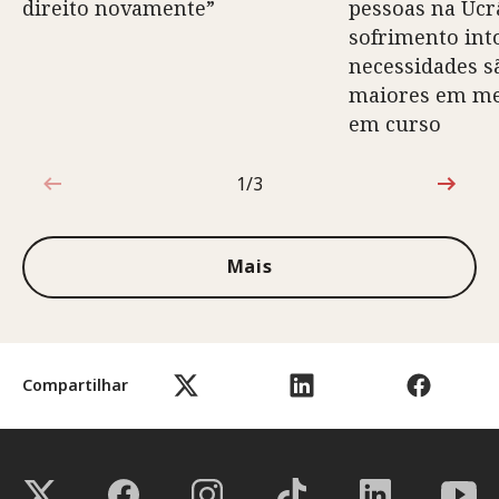
direito novamente”
pessoas na Ucr
sofrimento into
necessidades s
maiores em mei
em curso
1/3
1 de 3
Mais
Compartilhar