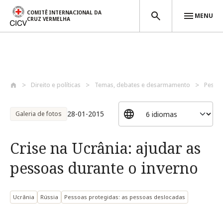
COMITÊ INTERNACIONAL DA
MENU
CRUZ VERMELHA
Passar para o conteúdo principal
Direito e políticas
Temas, debates e desarmamento
Pessoa
28-01-2015
Galeria de fotos
Crise na Ucrânia: ajudar as
pessoas durante o inverno
Ucrânia
Rússia
Pessoas protegidas: as pessoas deslocadas