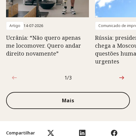
Artigo
14-07-2026
Comunicado de impr
Ucrânia: “Não quero apenas
Rússia: preside
me locomover. Quero andar
chega a Moscou
direito novamente”
questões huma
urgentes
1/3
1 de 3
Mais
Compartilhar