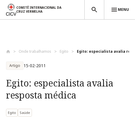
COMITÊ INTERNACIONAL DA
MENU
CRUZ VERMELHA
Passar para o conteúdo principal
Onde trabalhamos
Egito
Egito: especialista avalia res
15-02-2011
Artigo
Egito: especialista avalia
resposta médica
Egito
Saúde