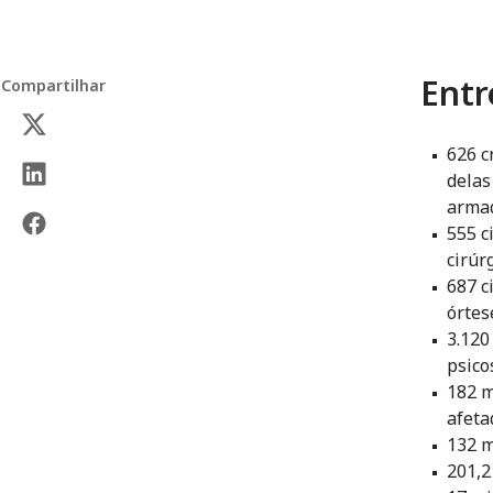
Entr
Compartilhar
626 c
delas
arma
555 c
cirúr
687 c
órtes
3.120
psico
182 m
afeta
132 m
201,2