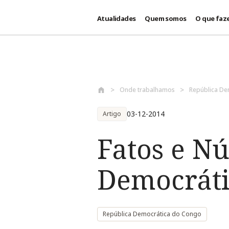
Atualidades
Quem somos
O que faz
Passar para o conteúdo principal
Onde trabalhamos
República De
03-12-2014
Artigo
Fatos e N
Democráti
República Democrática do Congo