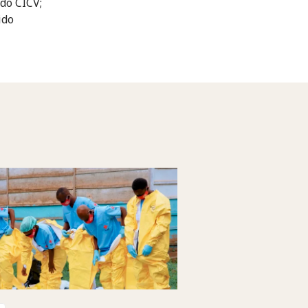
do CICV;
ido