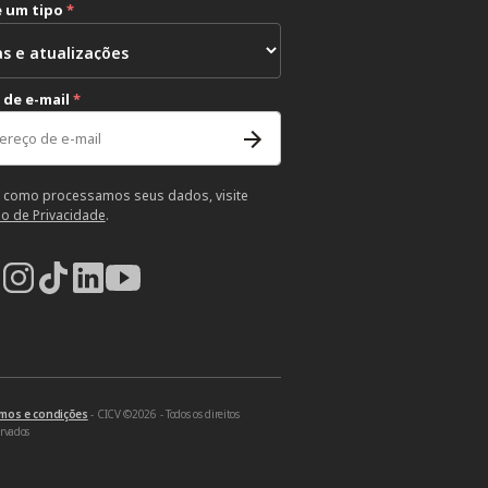
e um tipo
*
 de e-mail
*
 como processamos seus dados, visite
so de Privacidade
.
mos e condições
- CICV ©2026 - Todos os direitos
ervados