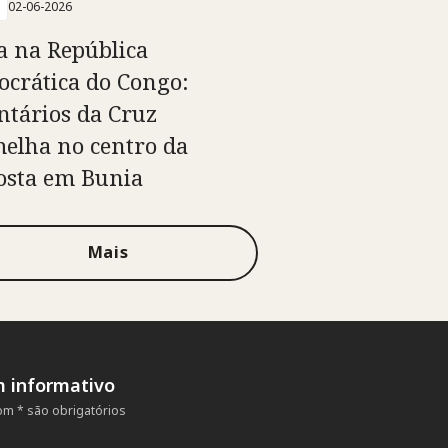
02-06-2026
a na República
crática do Congo:
ntários da Cruz
elha no centro da
osta em Bunia
Mais
m informativo
m * são obrigatórios