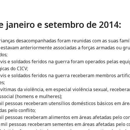
e janeiro e setembro de 2014:
rianças desacompanhadas foram reunidas com as suas famíl
 estavam anteriormente associadas a forças armadas ou gr
dos;
ivis e soldados feridos na guerra foram operados pelas equ
gicas do CICV;
ivis e soldados feridos na guerra receberam membros artific
es;
 vítimas da violência, em especial violência sexual, receber
ssocial (homens e mulheres);
il pessoas receberam utensílios domésticos básicos em áre
das pelo conflito;
il pessoas receberam alimentos em áreas afetadas pelo conf
 mil pessoas receberam sementes em áreas afetadas pelo co