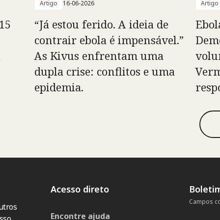
Artigo
16-06-2026
Artigo
15
“Já estou ferido. A ideia de
Ebol
contrair ebola é impensável.”
Demo
à
As Kivus enfrentam uma
volu
dupla crise: conflitos e uma
Verm
epidemia.
resp
Acesso direto
Boleti
Campos co
utros
Encontre ajuda
sso