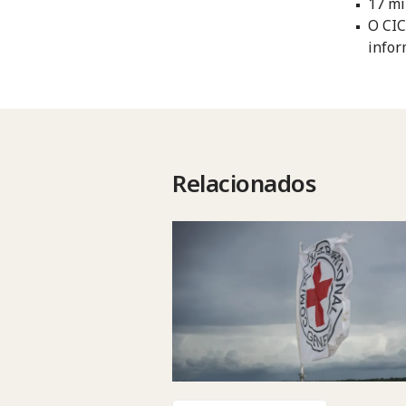
17 mi
O CIC
infor
Relacionados