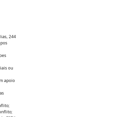
ias, 244
upos
ipes
iais ou
am apoio
as
lito;
nflito;