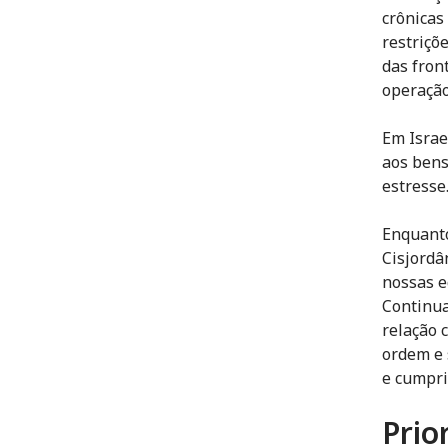
crônicas
restriçõ
das fron
operação
Em Israe
aos bens
estresse
Enquanto
Cisjordâ
nossas e
Continua
relação 
ordem e 
e cumpri
Prio