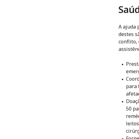
Saú
A ajuda 
destes sã
conflito
assistên
Prest
emerg
Coord
para 
afeta
Doaçã
50 pa
reméd
leito
cirúr
Forne