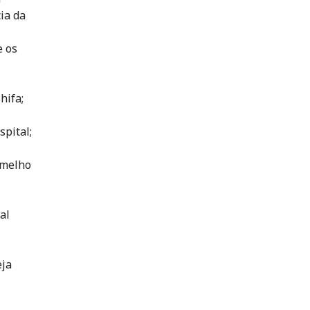
ia da
e os
hifa;
spital;
rmelho
al
eja