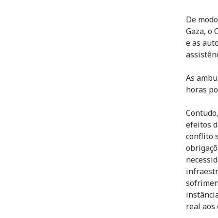
De modo 
Gaza, o 
e as aut
assistên
As ambul
horas por
Contudo,
efeitos 
conflito
obrigaçõ
necessid
infraestr
sofrimen
instânci
real aos 