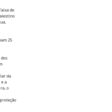
Faixa de
alestino
gua,
lham 25
 dos
em
lar da
 e a
ra, o
 proteção