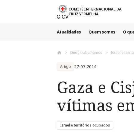
Passar para o conteúdo principal
COMITÊ INTERNACIONAL DA
CRUZ VERMELHA
Atualidades
Quem somos
O qu
Onde trabalhamos
Israel e terr
27-07-2014
Artigo
Gaza e Cis
vítimas em
Israel e territórios ocupados