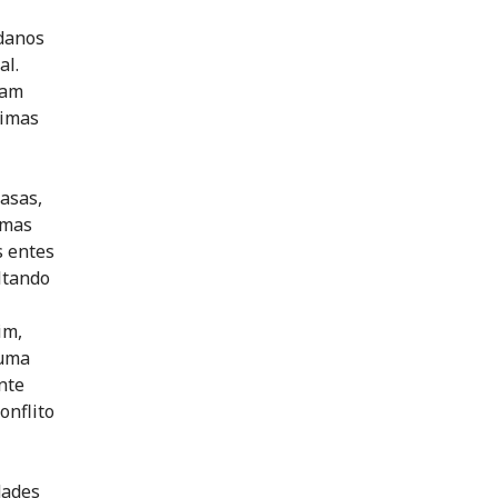
danos
al.
ram
timas
asas,
 mas
s entes
ltando
im,
 uma
nte
onflito
dades