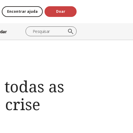
Encontrar ajuda
Doar
dar
 todas as
 crise