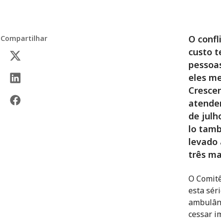
O confl
Compartilhar
custo t
pessoas
eles me
Crescen
atender
de julh
lo tamb
levado 
três ma
O Comitê
esta sér
ambulânc
cessar i