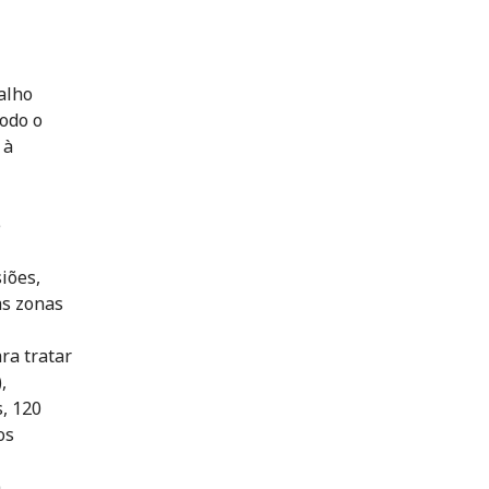
balho
todo o
 à
e
iões,
as zonas
ara tratar
,
, 120
os
a