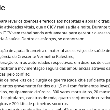
de
para levar os doentes e feridos aos hospitais e apoiar o tra
o atividades vitais, que o CICV realiza dia e noite. Durante 
, o CICV vem trabalhando arduamente para garantir o acesso
cia à saúde. Dentre os esforços, se encontram:
ação de ajuda financeira e material aos serviços de saúde d
ência do Crescente Vermelho Palestino;
enação com as autoridades respectivas, em dezenas de ocas
facilitar a movimentação segura das ambulâncias através d
das pelo conflito;
o de nove kits de cirurgia de guerra (cada kit é suficiente p
cientes gravemente feridos ou 1,5 mil com ferimentos leves)
ios, equipamento cirúrgico, 300 sacos mortuários, 20 macas
s hospitalares, cadeiras de roda, quatro conjuntos de curativ
gicos e 200 kits de primeiros socorros;
cimento de combustível para ambulâncias e geradores par