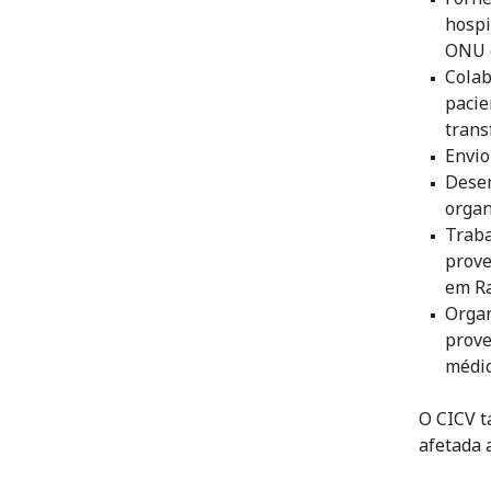
hospi
ONU d
Colab
pacie
trans
Envio
Desem
organ
Traba
prove
em Ra
Organ
prove
médic
O CICV t
afetada 