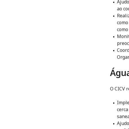
Ajudo
ao co
Reali
como 
como 
Monit
preoc
Coord
Organ
Águ
O CICV r
Imple
cerca
sane
Ajudo