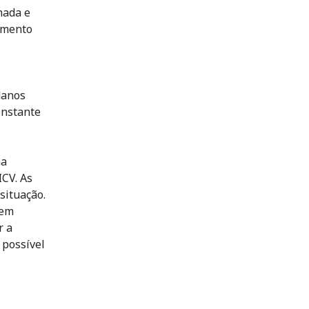
nada e
amento
danos
onstante
na
CV. As
situação.
 em
r a
 possível