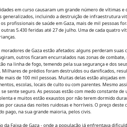
lidades em curso causaram um grande número de vítimas e 
s generalizados, incluindo a destruição de infraestrutura vit
os profissionais de saúde em Gaza, mais de mil pessoas fo
 outras 5.430 feridas até 27 de julho. Uma de cada quatro ví
rianças.
 moradores de Gaza estão afetados: alguns perderam suas c
ugiram, outros ficaram encurralados nas zonas de combate,
tão na linha de fogo, temendo pela sua segurança e dos seu
. Milhares de prédios foram destruídos ou danificados, resu
de mais de 100 mil pessoas. Muitas delas estão alojadas em
ntos, escolas, locais de culto ou com parentes. Mesmo ass
se sente seguro. As pessoas estão com medo constante de
olenta e muitos estão exaustos por não terem dormido dura
as por causa das noites ruidosas e horríveis. O preço deste c
do pago, na sua grande maioria, pelos civis.
ão da Faixa de Gaza - onde a população já enfrentava dificul