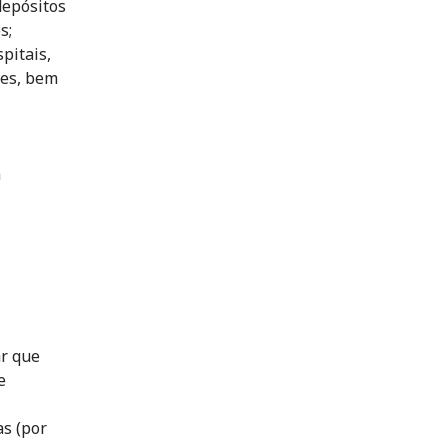
depósitos
s;
pitais,
des, bem
a
ar que
e
as (por