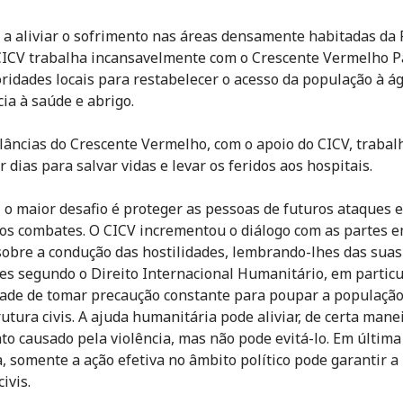
a aliviar o sofrimento nas áreas densamente habitadas da 
CICV trabalha incansavelmente com o Crescente Vermelho P
oridades locais para restabelecer o acesso da população à á
cia à saúde e abrigo.
âncias do Crescente Vermelho, com o apoio do CICV, traba
 dias para salvar vidas e levar os feridos aos hospitais.
 o maior desafio é proteger as pessoas de futuros ataques e
dos combates. O CICV incrementou o diálogo com as partes 
 sobre a condução das hostilidades, lembrando-lhes das suas
es segundo o Direito Internacional Humanitário, em particu
ade de tomar precaução constante para poupar a população
utura civis. A ajuda humanitária pode aliviar, de certa manei
to causado pela violência, mas não pode evitá-lo. Em última
a, somente a ação efetiva no âmbito político pode garantir a
civis.