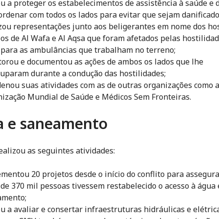
u a proteger os estabelecimentos de assistência à saúde e 
ordenar com todos os lados para evitar que sejam danificado
zou representações junto aos beligerantes em nome dos hos
os de Al Wafa e Al Aqsa que foram afetados pelas hostilida
para as ambulâncias que trabalham no terreno;
orou e documentou as ações de ambos os lados que lhe
uparam durante a condução das hostilidades;
enou suas atividades com as de outras organizações como 
ização Mundial de Saúde e Médicos Sem Fronteiras.
a e saneamento
ealizou as seguintes atividades:
mentou 20 projetos desde o início do conflito para assegur
 de 370 mil pessoas tivessem restabelecido o acesso à água 
amento;
u a avaliar e consertar infraestruturas hidráulicas e elétric