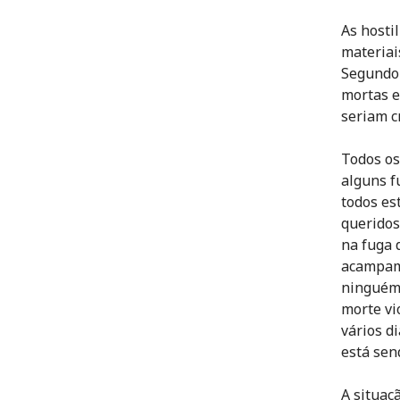
As hosti
materiai
Segundo 
mortas e
seriam c
Todos os
alguns f
todos es
queridos
na fuga 
acampame
ninguém 
morte vi
vários di
está sen
A situaç