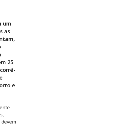
em um
s as
entam,
o
a
em 25
corrê-
e
orto e
mente
s,
 e devem