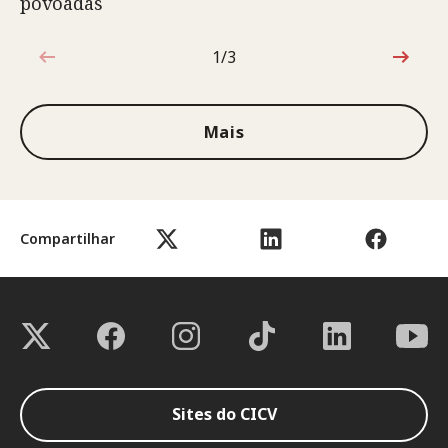
povoadas
1/3
1 de 3
Mais
Compartilhar
Sites do CICV