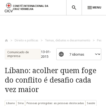
COMITÊ INTERNACIONAL DA
MENU
CRUZ VERMELHA
Passar para o conteúdo principal
Direito e políticas
Temas, debates e desarmamento
Pessoa
13-01-
Comunicado de
imprensa
2015
Líbano: acolher quem foge
do conflito é desafio cada
vez maior
Líbano
Síria
Pessoas protegidas: as pessoas deslocadas
Saúde