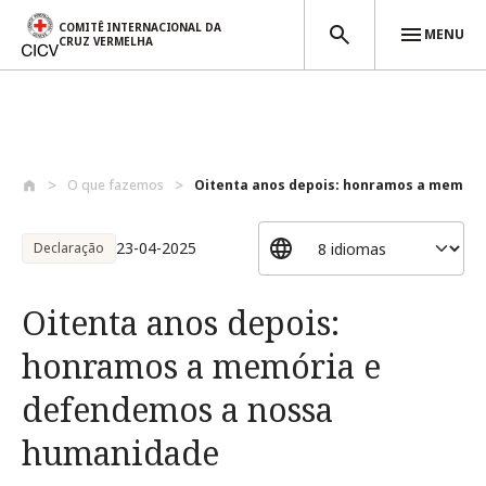
COMITÊ INTERNACIONAL DA
MENU
CRUZ VERMELHA
Passar para o conteúdo principal
O que fazemos
Oitenta anos depois: honramos a memória 
23-04-2025
Declaração
Oitenta anos depois:
honramos a memória e
defendemos a nossa
humanidade