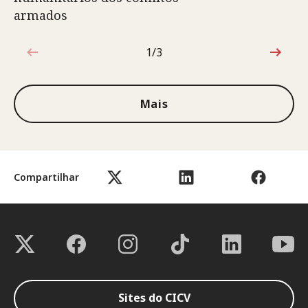
armados
1/3
1 de 3
Mais
Compartilhar
Sites do CICV