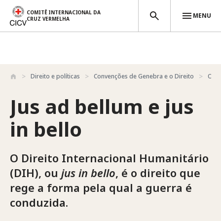
COMITÊ INTERNACIONAL DA
MENU
CRUZ VERMELHA
Passar para o conteúdo principal
Direito e políticas
Convenções de Genebra e o Direito
Outr
Jus ad bellum e jus
in bello
O Direito Internacional Humanitário
(DIH), ou
jus in bello
, é o direito que
rege a forma pela qual a guerra é
conduzida.