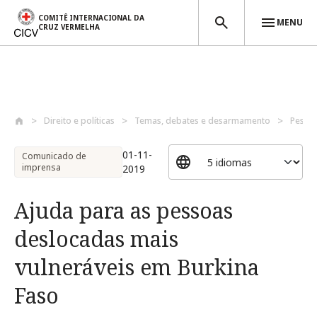
COMITÊ INTERNACIONAL DA
MENU
CRUZ VERMELHA
Passar para o conteúdo principal
Direito e políticas
Temas, debates e desarmamento
Pessoa
01-11-
Comunicado de
imprensa
2019
Ajuda para as pessoas
deslocadas mais
vulneráveis em Burkina
Faso