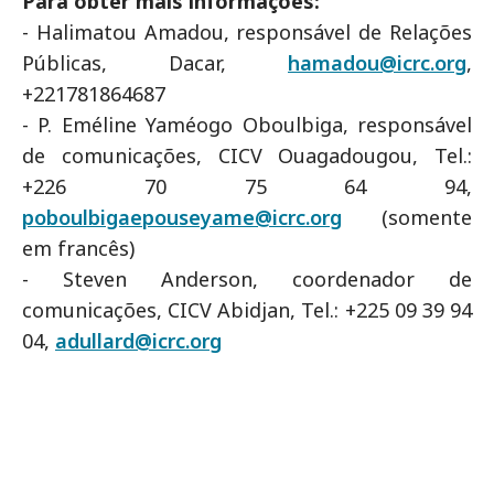
Para obter mais informações:
- Halimatou Amadou, responsável de Relações
Públicas, Dacar,
hamadou@icrc.org
,
+221781864687
- P. Eméline Yaméogo Oboulbiga, responsável
de comunicações, CICV Ouagadougou, Tel.:
+226 70 75 64 94,
poboulbigaepouseyame@icrc.org
(somente
em francês)
- Steven Anderson, coordenador de
comunicações, CICV Abidjan, Tel.: +225 09 39 94
04,
adullard@icrc.org