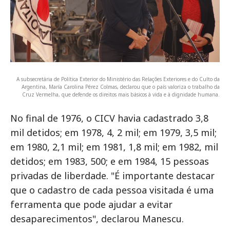
A subsecretária de Política Exterior do Ministério das Relações Exteriores e do Culto da
Argentina, María Carolina Pérez Colmas, declarou que o país valoriza o trabalho da
Cruz Vermelha, que defende os direitos mais básicos à vida e à dignidade humana.
No final de 1976, o CICV havia cadastrado 3,8
mil detidos; em 1978, 4, 2 mil; em 1979, 3,5 mil;
em 1980, 2,1 mil; em 1981, 1,8 mil; em 1982, mil
detidos; em 1983, 500; e em 1984, 15 pessoas
privadas de liberdade. "É importante destacar
que o cadastro de cada pessoa visitada é uma
ferramenta que pode ajudar a evitar
desaparecimentos", declarou Manescu.