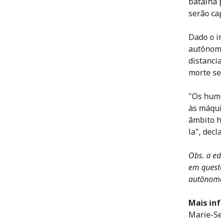
batalha 
serão ca
Dado o i
autônoma
distanci
morte se
"Os huma
às máqui
âmbito h
la", dec
Obs. a ed
em quest
autônom
Mais in
Marie-Se