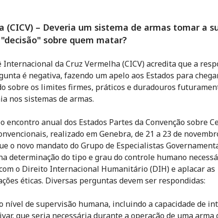
 (CICV) – Deveria um sistema de armas tomar a s
 "decisão" sobre quem matar?
 Internacional da Cruz Vermelha (CICV) acredita que a resp
gunta é negativa, fazendo um apelo aos Estados para cheg
o sobre os limites firmes, práticos e duradouros futuramen
a nos sistemas de armas.
o encontro anual dos Estados Partes da Convenção sobre C
nvencionais, realizado em Genebra, de 21 a 23 de novembro
que o novo mandato do Grupo de Especialistas Governament
 na determinação do tipo e grau do controle humano necessá
com o Direito Internacional Humanitário (DIH) e aplacar as
ções éticas. Diversas perguntas devem ser respondidas:
o nível de supervisão humana, incluindo a capacidade de int
ivar, que seria necessária durante a operação de uma arma