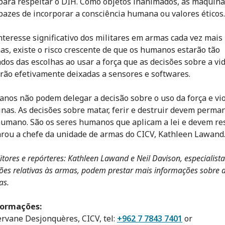
para respeitar o DIH. Como objetos inanimados, as máquin
pazes de incorporar a consciência humana ou valores éticos.
nteresse significativo dos militares em armas cada vez mais
s, existe o risco crescente de que os humanos estarão tão
ados das escolhas ao usar a força que as decisões sobre a vid
rão efetivamente deixadas a sensores e softwares.
nos não podem delegar a decisão sobre o uso da força e vi
nas. As decisões sobre matar, ferir e destruir devem perma
umano. São os seres humanos que aplicam a lei e devem re
larou a chefe da unidade de armas do CICV, Kathleen Lawand
itores e repórteres: Kathleen Lawand e Neil Davison, especialist
ões relativas às armas, podem prestar mais informações sobre 
as.
formações:
rvane Desjonquères, CICV, tel:
+962 7 7843 7401
or