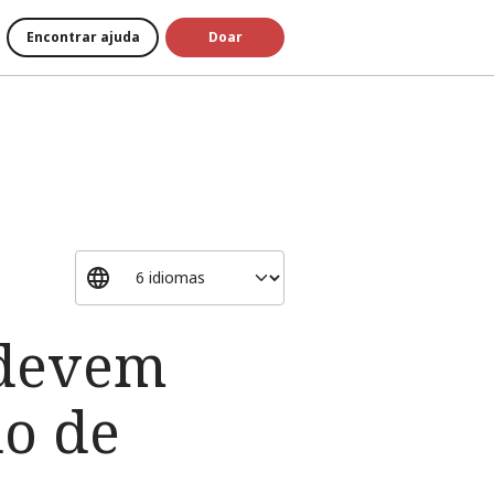
Encontrar ajuda
Doar
 devem
do de