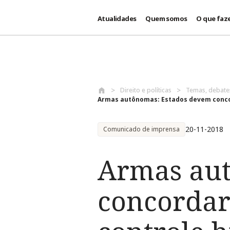
Atualidades
Quem somos
O que faz
Passar para o conteúdo principal
Direito e políticas
Temas, debat
Armas autônomas: Estados devem conco
20-11-2018
Comunicado de imprensa
Armas aut
concordar 