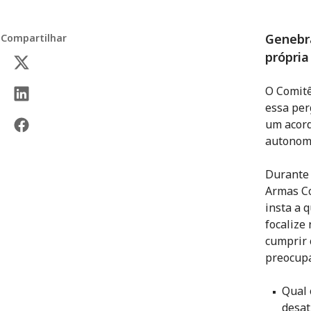
Genebra
Compartilhar
própria
O Comitê
essa per
um acord
autonomi
Durante 
Armas Co
insta a 
focalize
cumprir 
preocupa
Qual 
desat