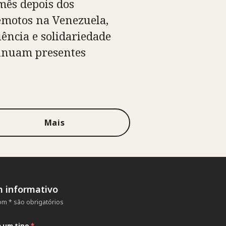
ês depois dos
emotos na Venezuela,
iência e solidariedade
inuam presentes
Mais
m informativo
m * são obrigatórios
e um tipo
*