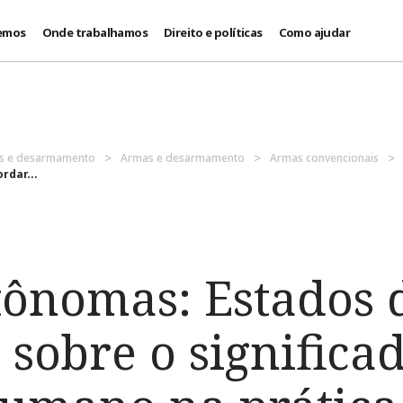
emos
Onde trabalhamos
Direito e políticas
Como ajudar
es e desarmamento
Armas e desarmamento
Armas convencionais
rdar...
ônomas: Estados
sobre o significa