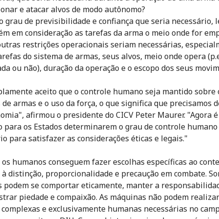
ionar e atacar alvos de modo autônomo?
o grau de previsibilidade e confiança que seria necessário, 
m em consideração as tarefas da arma o meio onde for em
utras restrições operacionais seriam necessárias, especia
arefas do sistema de armas, seus alvos, meio onde opera (p.
da ou não), duração da operação e o escopo dos seus movi
plamente aceito que o controle humano seja mantido sobre 
 de armas e o uso da força, o que significa que precisamos d
omia", afirmou o presidente do CICV Peter Maurer. "Agora é
para os Estados determinarem o grau de controle humano
io para satisfazer as considerações éticas e legais."
os humanos conseguem fazer escolhas específicas ao conte
s à distinção, proporcionalidade e precaução em combate. S
podem se comportar eticamente, manter a responsabilida
trar piedade e compaixão. As máquinas não podem realizar
 complexas e exclusivamente humanas necessárias no cam