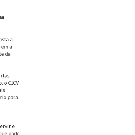
ua
osta a
arem a
te da
ertas
, o CICV
ais
rio para
ervir e
 que pode