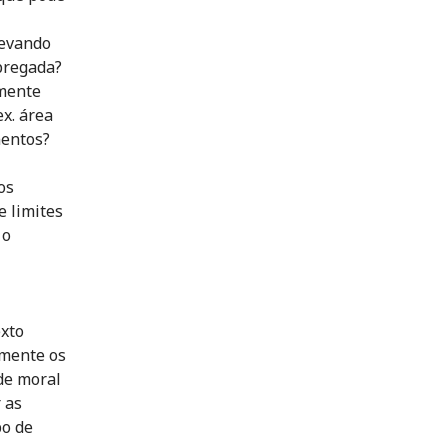
levando
pregada?
lmente
ex. área
mentos?
os
e limites
 o
xto
omente os
de moral
 as
po de