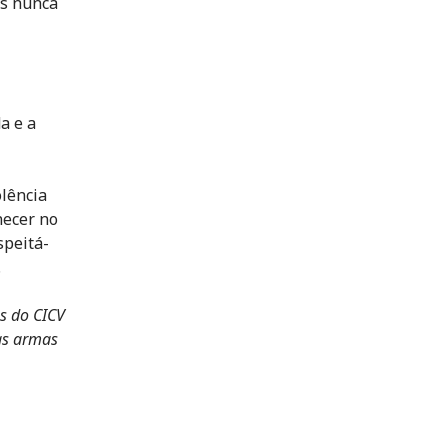
as nunca
a e a
olência
necer no
speitá-
.
as do CICV
as armas