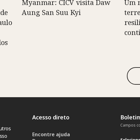
Myanmar: CICV visita Daw
Um m
ade
Aung San Suu Kyi
terr
aulo
resil
cont
dos
Acesso direto
Boleti
Campos co
utros
Encontre ajuda
sso
Selecion