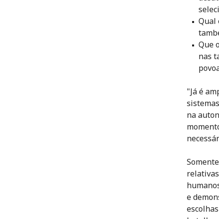
selec
Qual 
també
Que o
nas t
povoa
"Já é am
sistemas
na auton
momento 
necessár
Somente 
relativa
humanos 
e demons
escolhas