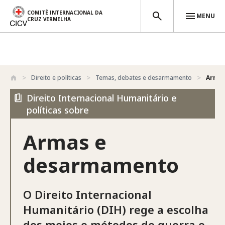
COMITÊ INTERNACIONAL DA
MENU
CRUZ VERMELHA
Passar para o conteúdo principal
Direito e políticas
Temas, debates e desarmamento
Arma
Direito Internacional Humanitário e
políticas sobre
Armas e
desarmamento
O Direito Internacional
Humanitário (DIH) rege a escolha
dos meios e métodos de guerra e