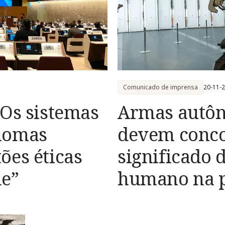
Comunicado de imprensa
20-11-
“Os sistemas
Armas autôn
nomas
devem conco
ões éticas
significado 
de”
humano na p