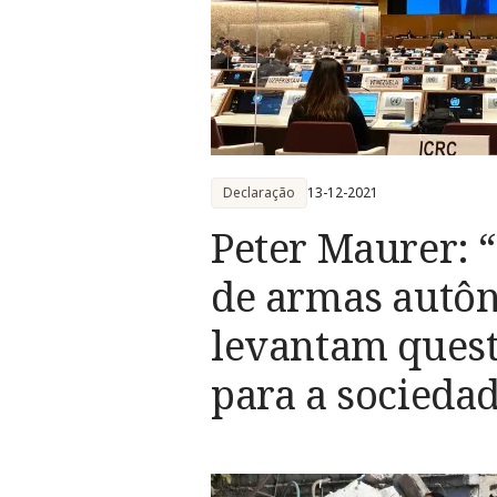
Declaração
13-12-2021
Peter Maurer: 
de armas autô
levantam quest
para a socieda