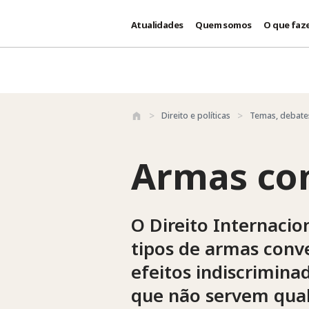
Atualidades
Quem somos
O que faz
Passar para o conteúdo principal
Direito e políticas
Temas, debat
Armas co
O Direito Internacio
tipos de armas conve
efeitos indiscrimin
que não servem qualq