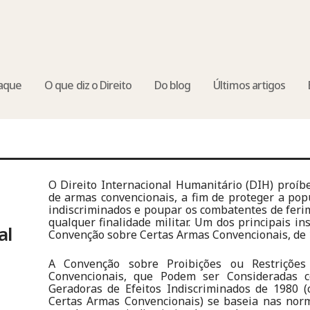
aque
O que diz o Direito
Do blog
Últimos artigos
O Direito Internacional Humanitário (DIH) proíb
de armas convencionais, a fim de proteger a popu
indiscriminados e poupar os combatentes de feri
qualquer finalidade militar. Um dos principais in
al
Convenção sobre Certas Armas Convencionais, de 
A Convenção sobre Proibições ou Restriçõe
Convencionais, que Podem ser Consideradas 
Geradoras de Efeitos Indiscriminados de 1980 
Certas Armas Convencionais) se baseia nas nor