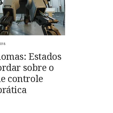
2018
omas: Estados
rdar sobre o
de controle
rática