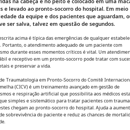
ridas na cabeça e no peito é colocado em uma ma
s e levado ao pronto-socorro do hospital. Em meio
iedade da equipe e dos pacientes que aguardam, o
ve ser salva, talvez em questão de segundos.
escrita acima é típica das emergências de qualquer estabel
. Portanto, o atendimento adequado de um paciente com
smo durante esses momentos críticos é vital. Um atendime
bil e receptivo em um pronto-socorro pode tratar com suce
etais e preservar a vida.
de Traumatologia em Pronto-Socorro do Comitê Internacion
melha (CICV) é um treinamento avançado em gestão de
smos e respiração artificial que possibilita aos médicos est
ue simples e sistemático para tratar pacientes com traum
stes chegam ao pronto-socorro do hospital. Ajuda a aument
de sobrevivência do paciente e reduz as chances de mortali
de.