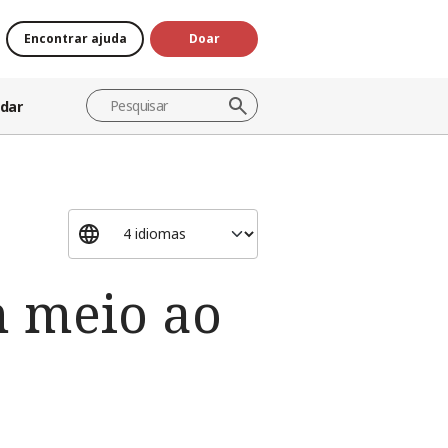
Encontrar ajuda
Doar
dar
m meio ao