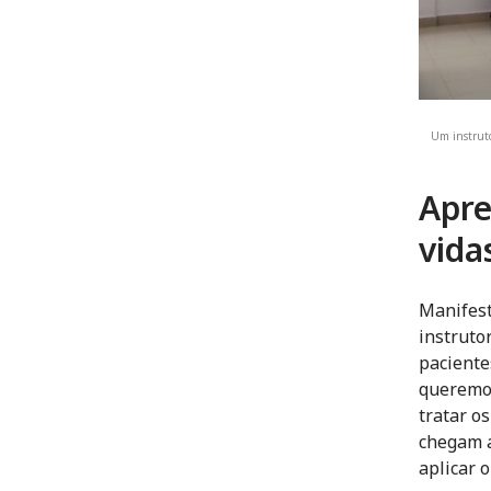
Um instruto
Apre
vida
Manifest
instruto
paciente
queremos
tratar o
chegam a
aplicar 