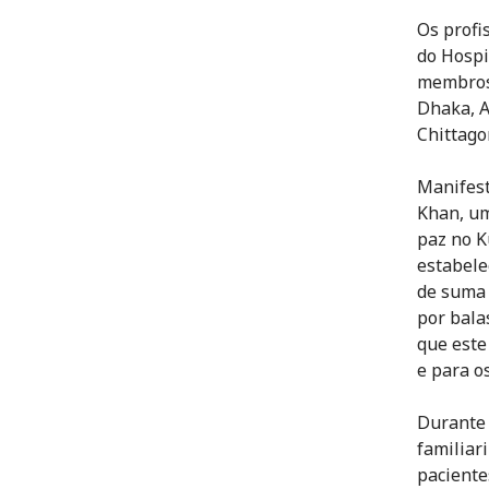
Os profi
do Hospi
membros 
Dhaka, A
Chittago
Manifest
Khan, um
paz no K
estabele
de suma 
por bala
que este
e para o
Durante 
familiar
paciente