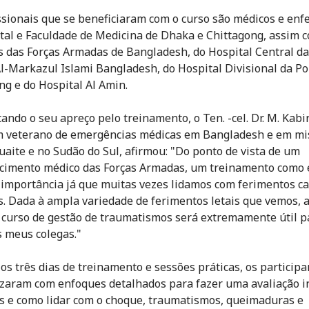
ssionais que se beneficiaram com o curso são médicos e enf
tal e Faculdade de Medicina de Dhaka e Chittagong, assim 
das Forças Armadas de Bangladesh, do Hospital Central da 
l-Markazul Islami Bangladesh, do Hospital Divisional da Pol
ng e do Hospital Al Amin.
ando o seu apreço pelo treinamento, o Ten. -cel. Dr. M. Kab
 veterano de emergências médicas em Bangladesh e em mi
uaite e no Sudão do Sul, afirmou: "Do ponto de vista de um
cimento médico das Forças Armadas, um treinamento como 
importância já que muitas vezes lidamos com ferimentos c
s. Dada à ampla variedade de ferimentos letais que vemos, a
 curso de gestão de traumatismos será extremamente útil 
s meus colegas."
os três dias de treinamento e sessões práticas, os participa
izaram com enfoques detalhados para fazer uma avaliação in
s e como lidar com o choque, traumatismos, queimaduras e