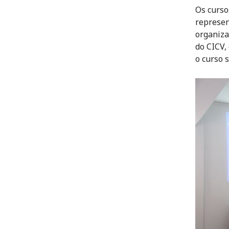
Os curso
represent
organiza
do CICV,
o curso 