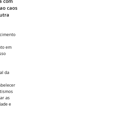
ca com
 ao caos
utra
ecimento
nto em
sso
al da
abelecer
atismos
ar as
dade e