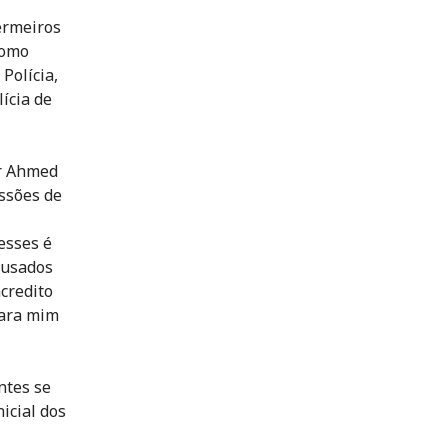
ermeiros
como
Polícia,
ícia de
ir Ahmed
ssões de
esses é
ausados
credito
para mim
ntes se
icial dos