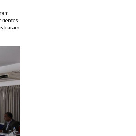
oram
erientes
nistraram