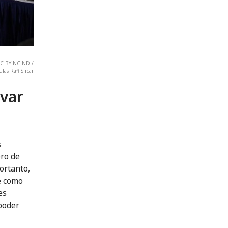
 CC BY-NC-ND /
fas Rafi Sircar
lvar
s
ro de
ortanto,
e como
es
poder