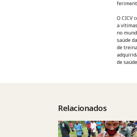
ferimen
O CICV c
a vítima
no mundo
saúde da
de trein
adquirid
de saúde
Relacionados