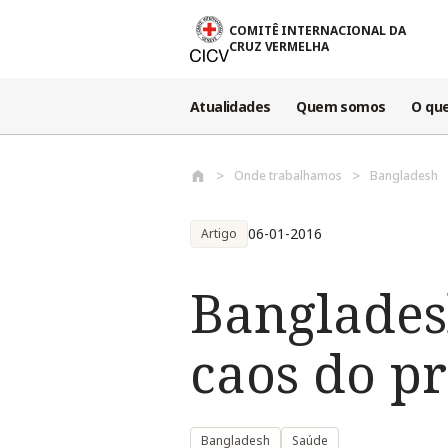
Passar para o conteúdo principal
COMITÊ INTERNACIONAL DA
CRUZ VERMELHA
Atualidades
Quem somos
O qu
Onde trabalhamos
Bangladesh
06-01-2016
Artigo
Banglades
caos do p
Bangladesh
Saúde