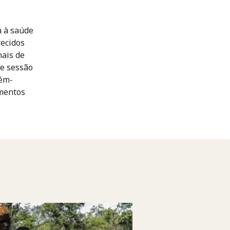
a à saúde
recidos
nais de
te sessão
cém-
imentos