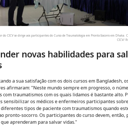
r do CICV se dirige aos participantes do Curso de Traumatologia em Pronto-Socorro em Dhaka.
CICV/ Ru
nder novas habilidades para sa
s
ando a sua satisfação com os dois cursos em Bangladesh, o
res afirmaram: "Neste mundo sempre em progresso, o núme
s com traumatismos com os quais lidamos é bastante alto. P
 sensibilizar os médicos e enfermeiros participantes sobr
s diferentes tipos de paciente com traumatismos quando est
o pronto-socorro. Os participantes do curso devem, então, 
o que aprenderam para salvar vidas."