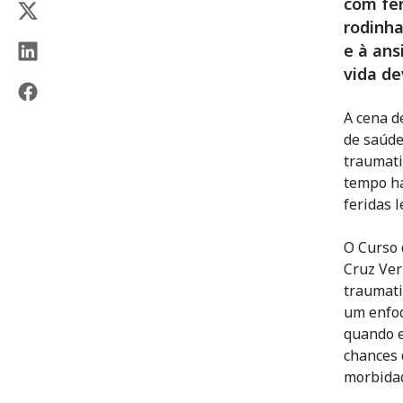
com fe
rodinha
e à ans
vida de
A cena d
de saúde
traumati
tempo há
feridas l
O Curso 
Cruz Ver
traumati
um enfoq
quando e
chances 
morbida