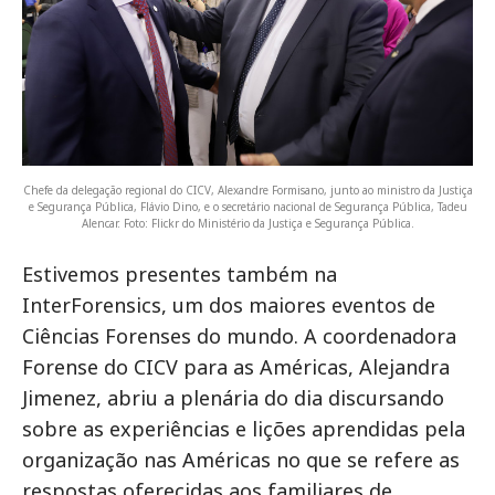
Chefe da delegação regional do CICV, Alexandre Formisano, junto ao ministro da Justiça
e Segurança Pública, Flávio Dino, e o secretário nacional de Segurança Pública, Tadeu
Alencar. Foto: Flickr do Ministério da Justiça e Segurança Pública.
Estivemos presentes também na
InterForensics, um dos maiores eventos de
Ciências Forenses do mundo. A coordenadora
Forense do CICV para as Américas, Alejandra
Jimenez, abriu a plenária do dia discursando
sobre as experiências e lições aprendidas pela
organização nas Américas no que se refere as
respostas oferecidas aos familiares de