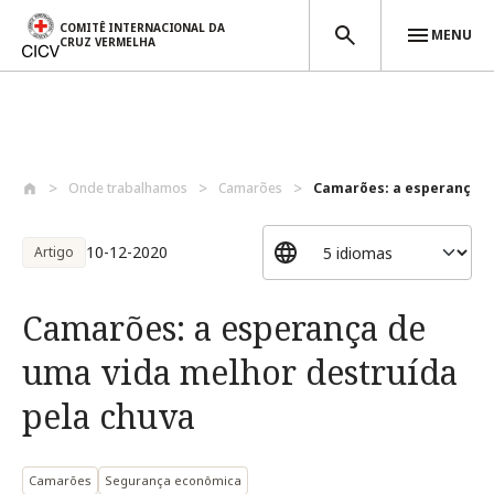
COMITÊ INTERNACIONAL DA
MENU
CRUZ VERMELHA
Passar para o conteúdo principal
Onde trabalhamos
Camarões
Camarões: a esperança de
10-12-2020
Artigo
Camarões: a esperança de
uma vida melhor destruída
pela chuva
Camarões
Segurança econômica