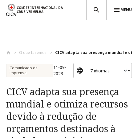
COMITÊ INTERNACIONAL DA
MENU
CRUZ VERMELHA
Passar para o conteúdo principal
O que fazemos
CICV adapta sua presença mundial e otim.
11-09-
Comunicado de
imprensa
2023
CICV adapta sua presença
mundial e otimiza recursos
devido à redução de
orçamentos destinados à