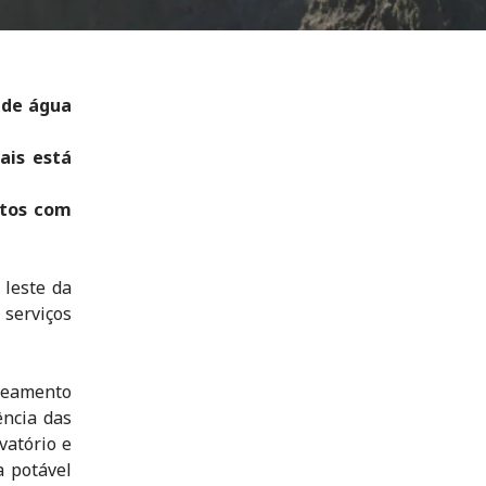
 de água
ais está
itos com
 leste da
 serviços
beamento
ência das
vatório e
 potável