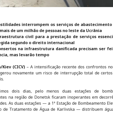
ostilidades interrompem os serviços de abastecimento
 mais de um milhão de pessoas no leste da Ucrânia
raestrutura civil para a prestação de serviços essenci
gida segundo o direito internacional
onsertos na infraestrutura danificada precisam ser fe
ncia, mas levarão tempo
/Kiev (CICV)
– A intensificação recente dos confrontos no
gerou novamente um risco de interrupção total de certos
is.
imos dois dias, pelo menos duas estações de bom
tes na região de Donetsk ficaram inoperantes em decorr
ades. As duas estações — a 1ª Estação de Bombeamento Ele
ão de Tratamento de Água de Karlivska — distribuem água