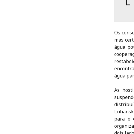
Os conse
mas cert
água pot
coopera
restabe
encontra
água par
As host
suspend
distrib
Luhansk
para o 
organiza
dois lado