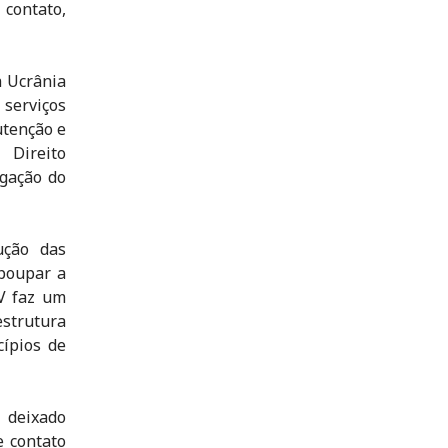
contato,
a Ucrânia
serviços
utenção e
 Direito
egação do
ução das
 poupar a
CV faz um
strutura
cípios de
 deixado
e contato