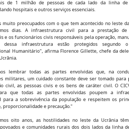
is de 1 milhão de pessoas de cada lado da linha de 
ando hospitais e outros serviços essenciais.
 muito preocupados com o que tem acontecido no leste d
imos dias. A infraestrutura civil para a prestação de 
is e os funcionários civis responsáveis pela operação, man
o dessa infraestrutura estão protegidos segundo o
ional Humanitário", afirma Florence Gillette, chefe da del
Ucrânia.
os lembrar todas as partes envolvidas que, na cond
s militares, um cuidado constante deve ser tomado para
o civil, as pessoas civis e os bens de caráter civil. O CI
ara que todas as partes envolvidas poupem a infrae
l para a sobrevivência da população e respeitem os prin
o, proporcionalidade e precaução."
imos oito anos, as hostilidades no leste da Ucrânia têm
 povoados e comunidades rurais dos dois lados da linha d