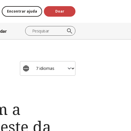
Encontrar ajuda
Doar
dar
m a
leste da