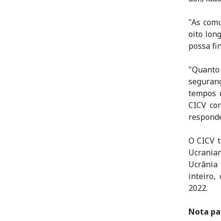
"As com
oito lon
possa fi
"Quanto 
seguran
tempos 
CICV co
responde
O CICV t
Ucrania
Ucrânia
inteiro
2022.
Nota par