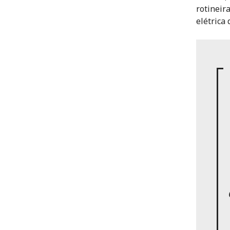
rotineir
elétrica