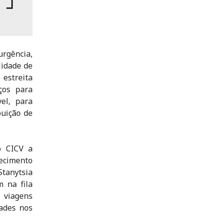
urgência,
lidade de
 estreita
ços para
el, para
buição de
o CICV a
ecimento
tanytsia
 na fila
 viagens
dades nos