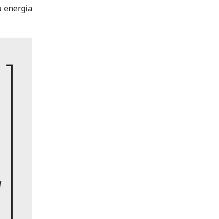
u energia
a