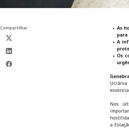
As h
Compartilhar
para
A inf
prote
Os c
urgê
Genebra
Ucrânia 
essencia
Nos últ
importan
hostilid
a Estaç