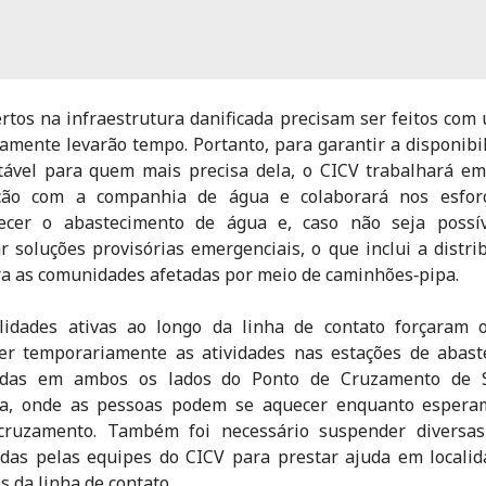
rtos na infraestrutura danificada precisam ser feitos com 
amente levarão tempo. Portanto, para garantir a disponibi
ável para quem mais precisa dela, o CICV trabalhará em
ção com a companhia de água e colaborará nos esfor
lecer o abastecimento de água e, caso não seja possív
r soluções provisórias emergenciais, o que inclui a distri
a as comunidades afetadas por meio de caminhões‑pipa.
ilidades ativas ao longo da linha de contato forçaram 
er temporariamente as atividades nas estações de abast
uídas em ambos os lados do Ponto de Cruzamento de S
a, onde as pessoas podem se aquecer enquanto esperam
cruzamento. Também foi necessário suspender diversas
das pelas equipes do CICV para prestar ajuda em locali
s da linha de contato.