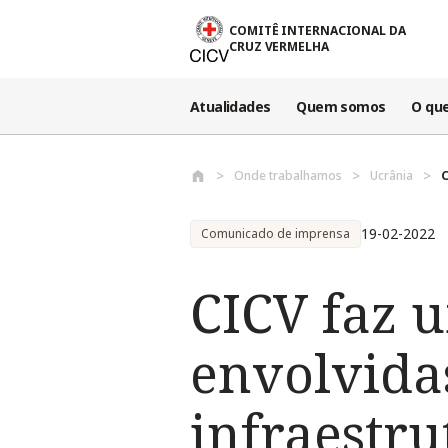
Passar para o conteúdo principal
COMITÊ INTERNACIONAL DA
CRUZ VERMELHA
Atualidades
Quem somos
O qu
Onde trabalhamos
Ucrânia
C
19-02-2022
Comunicado de imprensa
CICV faz u
envolvida
infraestru