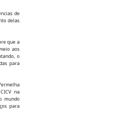
ncias de
nto delas
pre que a
meio aos
tando, o
das para
 Vermelha
 CICV na
no mundo
ços para