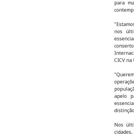
para ma
contempl
"Estamos
nos últ
essencia
consert
Internac
CICV na 
"Querem
operaçõe
populaçã
apelo p
essencia
distinçã
Nos últ
cidades,