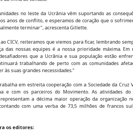
unidades no leste da Ucrânia vêm suportando as consequê
gos anos de conflito, e esperamos de coração que o sofrime
nalmente terminar", acrescenta Gillette.
ao CICV, reiteramos que viemos para ficar, lembrando sem
ça das nossas equipes é a nossa prioridade máxima. Em 
desafiadores que a Ucrânia e sua população estão enfren
ntinuará trabalhando de perto com as comunidades afeta
r às suas grandes necessidades."
rabalha em estreita cooperação com a Sociedade da Cruz
na e com os parceiros do Movimento. As atividades do
 representam a décima maior operação da organização 
, contando com uma verba de 73,5 milhões de francos suí
a os editores: