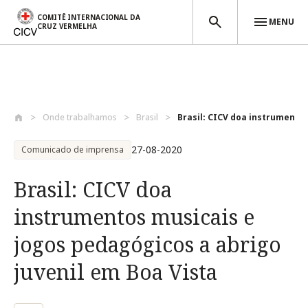
COMITÊ INTERNACIONAL DA
MENU
CRUZ VERMELHA
Passar para o conteúdo principal
Onde trabalhamos
Brasil
Brasil: CICV doa instrumentos
27-08-2020
Comunicado de imprensa
Brasil: CICV doa
instrumentos musicais e
jogos pedagógicos a abrigo
juvenil em Boa Vista