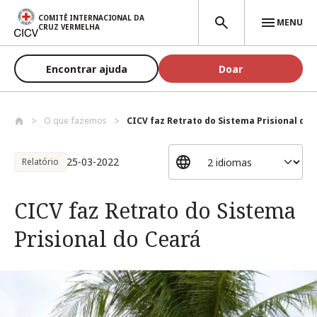
Passar para o conteúdo principal
COMITÊ INTERNACIONAL DA
MENU
CRUZ VERMELHA
Encontrar ajuda
Doar
O que fazemos
CICV faz Retrato do Sistema Prisional do..
25-03-2022
Relatório
CICV faz Retrato do Sistema
Prisional do Ceará