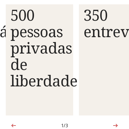
500
350
ário
pessoas
entrev
privadas
de
liberdade
1/3
1 de 3