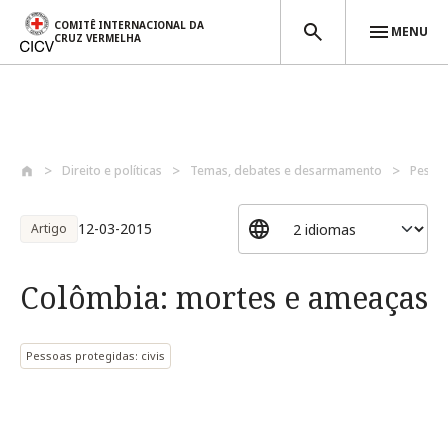
COMITÊ INTERNACIONAL DA
MENU
CRUZ VERMELHA
Passar para o conteúdo principal
Direito e políticas
Temas, debates e desarmamento
Pessoa
12-03-2015
Artigo
Colômbia: mortes e ameaças
Pessoas protegidas: civis