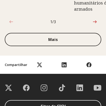
humanitários d
armados
1/3
1 de 3
Mais
Compartilhar