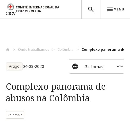
COMITÊ INTERNACIONAL DA
MENU
CRUZ VERMELHA
Passar para o conteúdo principal
Onde trabalhamos
Colômbia
Complexo panorama de ab
04-03-2020
Artigo
Complexo panorama de
abusos na Colômbia
Colômbia