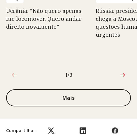
Ucrânia: “Não quero apenas
Rússia: preside
me locomover. Quero andar
chega a Moscou
direito novamente”
questões huma
urgentes
1/3
1 de 3
Mais
Compartilhar