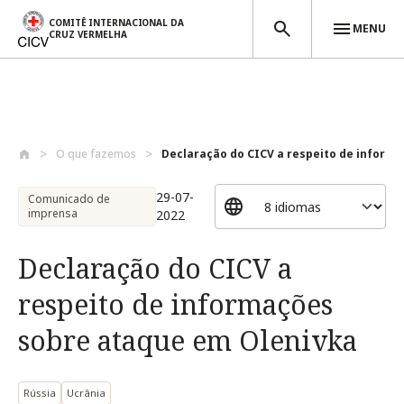
COMITÊ INTERNACIONAL DA
MENU
CRUZ VERMELHA
Passar para o conteúdo principal
O que fazemos
Declaração do CICV a respeito de informa.
29-07-
Comunicado de
imprensa
2022
Declaração do CICV a
respeito de informações
sobre ataque em Olenivka
Rússia
Ucrânia