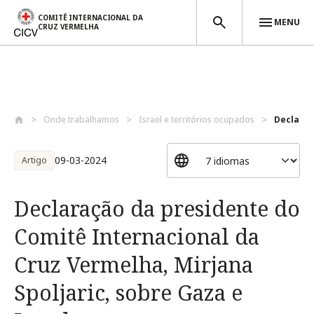
COMITÊ INTERNACIONAL DA
MENU
CRUZ VERMELHA
Passar para o conteúdo principal
Onde trabalhamos
Israel e territórios ocupados
Declaraç
09-03-2024
Artigo
Declaração da presidente do
Comitê Internacional da
Cruz Vermelha, Mirjana
Spoljaric, sobre Gaza e