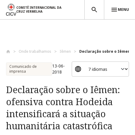
COMITÊ INTERNACIONAL DA
MENU
CRUZ VERMELHA
Passar para o conteúdo principal
Onde trabalhamos
Iêmen
Declaração sobre o Iêmen: of
13-06-
Comunicado de
imprensa
2018
Declaração sobre o Iêmen:
ofensiva contra Hodeida
intensificará a situação
humanitária catastrófica